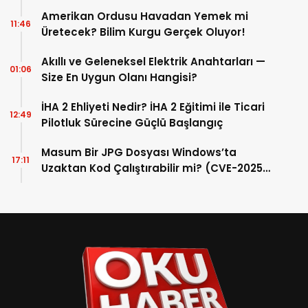
Kayıp Telefonu Bulmanın Yolları: Konum
14:46
Takibi Teknolojisi
Amerikan Ordusu Havadan Yemek mi
11:46
Üretecek? Bilim Kurgu Gerçek Oluyor!
Akıllı ve Geleneksel Elektrik Anahtarları —
01:06
Size En Uygun Olanı Hangisi?
İHA 2 Ehliyeti Nedir? İHA 2 Eğitimi ile Ticari
12:49
Pilotluk Sürecine Güçlü Başlangıç
Masum Bir JPG Dosyası Windows’ta
17:11
Uzaktan Kod Çalıştırabilir mi? (CVE-2025-
50165 İncelemesi)