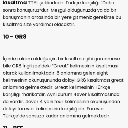
İngilizce
“Talk to you later” anlamına gelen
kısaltma
TTYL şeklindedir. Türkçe karşılığı “Daha
sonra konuşuruz”dur. Meşgul olduğunuzda ya da bir
konuşmanın ortasında bir yere gitmeniz gerekirse bu
kısaltma size yardımcı olacaktır.
10 - GR8
İçinde rakam olduğu için bir kısaltma gibi görünmese
bile GR8 İngilizce’deki “Great” kelimesinin kısaltması
olarak kullanılmaktadır. 8 anlamına gelen eight
kelimesinin okunuşununda dolayı GR8 kısaltması great
anlamına gelmektedir. Great kelimesinin Türkçe
karşılığı “harika”dır. Aynı durum 4ever kısaltmasında
da vardır. 4ever 4 yani four kelimesinin okunuşundan
dolayı forever kelimesinin karşılığıdır. Forever
Türkçe’de sonsuza kadar anlamına gelmektedir.