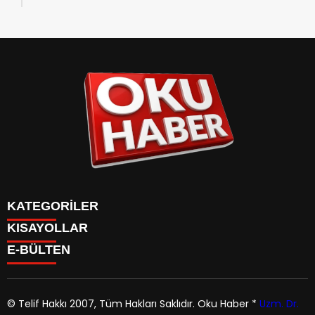
Kaç Yaşında?
KATEGORİLER
KISAYOLLAR
ANASAYFA
E-BÜLTEN
Gündem
ANASAYFA
Gündem
Dünya
Politika
© Telif Hakkı 2007, Tüm Hakları Saklıdır.
Oku Haber
*
Uzm. Dr.
Dünya