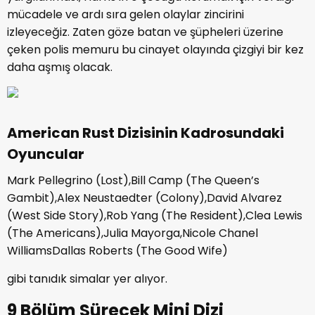
mücadele ve ardı sıra gelen olaylar zincirini
izleyeceğiz. Zaten göze batan ve şüpheleri üzerine
çeken polis memuru bu cinayet olayında çizgiyi bir kez
daha aşmış olacak.
American Rust Dizisinin Kadrosundaki
Oyuncular
Mark Pellegrino (Lost),Bill Camp (The Queen’s
Gambit),Alex Neustaedter (Colony),David Alvarez
(West Side Story),Rob Yang (The Resident),Clea Lewis
(The Americans),Julia Mayorga,Nicole Chanel
WilliamsDallas Roberts (The Good Wife)
gibi tanıdık simalar yer alıyor.
9 Bölüm Sürecek Mini Dizi