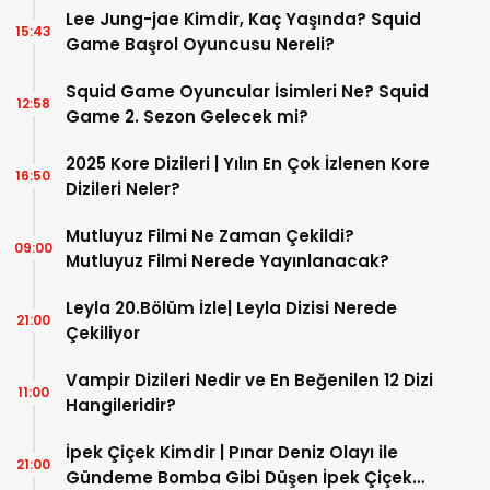
Lee Jung-jae Kimdir, Kaç Yaşında? Squid
15:43
Game Başrol Oyuncusu Nereli?
Squid Game Oyuncular İsimleri Ne? Squid
12:58
Game 2. Sezon Gelecek mi?
2025 Kore Dizileri | Yılın En Çok İzlenen Kore
16:50
Dizileri Neler?
Mutluyuz Filmi Ne Zaman Çekildi?
09:00
Mutluyuz Filmi Nerede Yayınlanacak?
Leyla 20.Bölüm İzle| Leyla Dizisi Nerede
21:00
Çekiliyor
Vampir Dizileri Nedir ve En Beğenilen 12 Dizi
11:00
Hangileridir?
İpek Çiçek Kimdir | Pınar Deniz Olayı ile
21:00
Gündeme Bomba Gibi Düşen İpek Çiçek