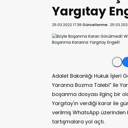
Yargıtay Eng
25.03.2022 17:38
Güncellenme :
25.03.202
Adalet Bakanlığı Hukuk İşleri
Yararına Bozma Talebi” ile Yar
boşanma dosyası ilginç bir ol
Yargıtay'ın verdiği karar ile
verilmiş WhatsApp üzerinde
tartışmalara yol açtı.