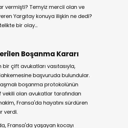
ar vermişti? Temyiz mercii olan ve
eren Yargıtay konuya ilişkin ne dedi?
elikte bir olay…
erilen Boşanma Kararı
bir çift avukatları vasıtasıyla,
 Mahkemesine başvuruda bulundular.
laşmalı boşanma protokolünün
f vekili olan avukatlar tarafından
hakim, Fransa'da hayatını sürdüren
 verdi.
a, Fransa'da yaşayan kocayı