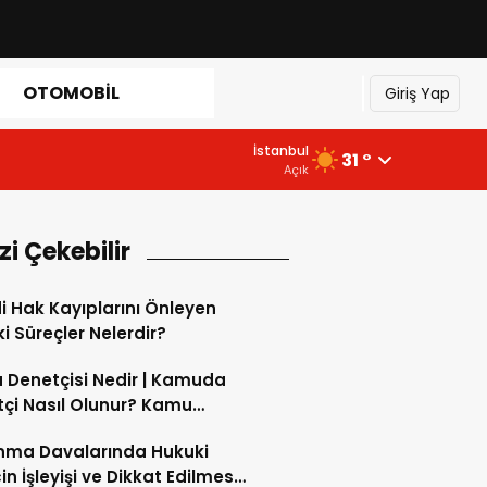
OTOMOBIL
Giriş Yap
İstanbul
31 °
Açık
izi Çekebilir
 Hak Kayıplarını Önleyen
i Süreçler Nelerdir?
Denetçisi Nedir | Kamuda
çi Nasıl Olunur? Kamu
çisi Ne Kadar Maaş Alır?
nma Davalarında Hukuki
in İşleyişi ve Dikkat Edilmesi