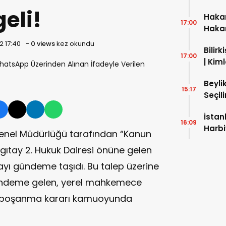
Gerek
eli!
Hakar
17:00
Haka
mı? H
2 17:40
-
0 views
kez okundu
Bilirk
İspat
17:00
| Kiml
Beyli
15:17
Seçili
İstan
16:09
Harb
 Genel Müdürlüğü tarafından “Kanun
Hizme
gıtay 2. Hukuk Dairesi önüne gelen
ayı gündeme taşıdı. Bu talep üzerine
 gündeme gelen, yerel mahkemece
n boşanma kararı kamuoyunda