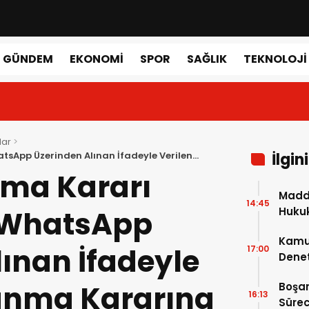
GÜNDEM
EKONOMI
SPOR
SAĞLIK
TEKNOLOJI
lar
sApp Üzerinden Alınan İfadeyle Verilen
İlgin
nma Kararı
Maddi
14:45
 WhatsApp
Hukuk
Kamu 
lınan İfadeyle
17:00
Denet
Denet
anma Kararına
Boşa
16:13
Sürec