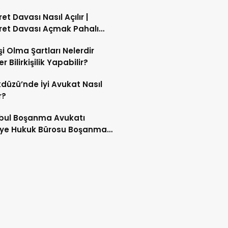
enler
et Davası Nasıl Açılır |
ret Davası Açmak Pahalı
akaret Suçu Nasıl
işi Olma Şartları Nelerdir
lanır?
er Bilirkişilik Yapabilir?
kdüzü’nde İyi Avukat Nasıl
r?
bul Boşanma Avukatı
iye Hukuk Bürosu Boşanma
tleri