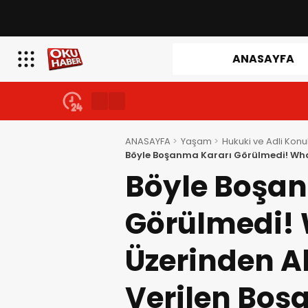
ANASAYFA
ANASAYFA
Yaşam
Hukuki ve Adli Konu
Böyle Boşanma Kararı Görülmedi! What
Boşanma Kararına Yargıtay Engeli!
Böyle Boşa
Görülmedi!
Üzerinden A
Verilen Boş