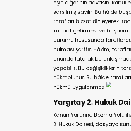
eşin diğerinin davasını kabul et
sarsılmış sayılır. Bu hâlde boş
tarafları bizzat dinleyerek ira
kanaat getirmesi ve boşanmanı
durumu hususunda taraflarca
bulması şarttır. Hâkim, tarafl
önünde tutarak bu anlaşmada g
yapabilir. Bu değişikliklerin 
hükmolunur. Bu hâlde taraflar
hükmü uygulanmaz”
Yargıtay 2. Hukuk Dai
Kanun Yararına Bozma Yolu il
2. Hukuk Dairesi, dosyaya sun