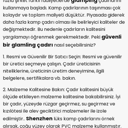
glamping
fazla şirket farklı faaliyetlerde
çadırlarını
kullanmaya başladı. Kamp çadırlarının taşınması çok
kolaydır ve toplam maliyeti düşüktür. Piyasada giderek
daha fazla kamp çadırı olması ile belirleyici kaliteler de
değişmektedir. Bu nedenle çadırların kalitesini
güvenli
yargılamayı öğrenmek gerekmektedir. Peki
bir glamling çadırı
nasıl seçebilirsiniz?
1. Resmi ve Güvenilir Bir Satıcı Seçin: Resmi ve güvenilir
bir üretici seçmeye çalışın. Çadır üreticisinin
niteliklerine, üreticinin üretim deneyimine, ilgili
belgelere, sertifikalara vb. bakın.
2. Malzeme Kalitesine Bakın: Çadır kalitesini büyük
ölçüde etkileyen malzeme kalitesine bakabilirsiniz. İyi
bir çadır, yüzeyde rüzgar geçirmez, su geçirmez ve
kızılötesi ile alev geciktirici malzemeler ile izole
Shenzhen
edilmiştir..
lüks kamp çadırlarını örnek
alırsak, çoğu yüzey olarak PVC malzeme kullanmıştır.