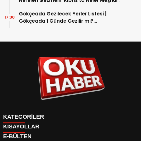
Nereleri Gezmeli? Kıbrıs’ta Neler Meşhur?
Gökçeada Gezilecek Yerler Listesi |
17:00
Gökçeada 1 Günde Gezilir mi?
Gökçeada’nın Nesi Meşhur?
KATEGORİLER
KISAYOLLAR
ANASAYFA
E-BÜLTEN
Gündem