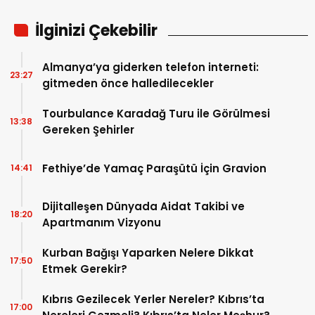
İlginizi Çekebilir
Almanya’ya giderken telefon interneti:
23:27
gitmeden önce halledilecekler
Tourbulance Karadağ Turu ile Görülmesi
13:38
Gereken Şehirler
Fethiye’de Yamaç Paraşütü İçin Gravion
14:41
Dijitalleşen Dünyada Aidat Takibi ve
18:20
Apartmanım Vizyonu
Kurban Bağışı Yaparken Nelere Dikkat
17:50
Etmek Gerekir?
Kıbrıs Gezilecek Yerler Nereler? Kıbrıs’ta
17:00