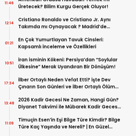
11:46
Üretecek? Bilim Kurgu Gerçek Oluyor!
Cristiano Ronaldo ve Cristiano Jr. Aynı
12:14
Takımda mı Oynayacak ? Madrid’de
Tarihi “Baba-Oğul” Dönemimi Başlıyor ?
En Çok Yumurtlayan Tavuk Cinsleri:
01:21
Kapsamlı İnceleme ve Özellikleri
İran İsminin Kökeni: Persiya’dan “Soylular
10:51
Ülkesine” Merak Uyandıran Bir Dönüşüm!
İlber Ortaylı Neden Vefat Etti? İşte Dev
17:34
Çınarın Son Günleri ve İlber Ortaylı Ölüm
Sebebi
2026 Kadir Gecesi Ne Zaman, Hangi Gün?
13:48
Diyanet Takvimi ile Mübarek Kadir Gecesi
Tarihi
Timuçin Esen’in Eşi Bilge Türe Kimdir? Bilge
11:09
Türe Kaç Yaşında ve Nereli? | En Güzel
Bilge Türe Fotoğrafları