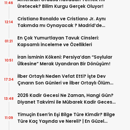
11:46
Üretecek? Bilim Kurgu Gerçek Oluyor!
Cristiano Ronaldo ve Cristiano Jr. Aynı
12:14
Takımda mı Oynayacak ? Madrid’de
Tarihi “Baba-Oğul” Dönemimi Başlıyor ?
En Çok Yumurtlayan Tavuk Cinsleri:
01:21
Kapsamlı İnceleme ve Özellikleri
İran İsminin Kökeni: Persiya’dan “Soylular
10:51
Ülkesine” Merak Uyandıran Bir Dönüşüm!
İlber Ortaylı Neden Vefat Etti? İşte Dev
17:34
Çınarın Son Günleri ve İlber Ortaylı Ölüm
Sebebi
2026 Kadir Gecesi Ne Zaman, Hangi Gün?
13:48
Diyanet Takvimi ile Mübarek Kadir Gecesi
Tarihi
Timuçin Esen’in Eşi Bilge Türe Kimdir? Bilge
11:09
Türe Kaç Yaşında ve Nereli? | En Güzel
Bilge Türe Fotoğrafları