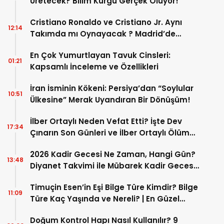
Üretecek? Bilim Kurgu Gerçek Oluyor!
Cristiano Ronaldo ve Cristiano Jr. Aynı
12:14
Takımda mı Oynayacak ? Madrid’de
Tarihi “Baba-Oğul” Dönemimi Başlıyor ?
En Çok Yumurtlayan Tavuk Cinsleri:
01:21
Kapsamlı İnceleme ve Özellikleri
İran İsminin Kökeni: Persiya’dan “Soylular
10:51
Ülkesine” Merak Uyandıran Bir Dönüşüm!
İlber Ortaylı Neden Vefat Etti? İşte Dev
17:34
Çınarın Son Günleri ve İlber Ortaylı Ölüm
Sebebi
2026 Kadir Gecesi Ne Zaman, Hangi Gün?
13:48
Diyanet Takvimi ile Mübarek Kadir Gecesi
Tarihi
Timuçin Esen’in Eşi Bilge Türe Kimdir? Bilge
11:09
Türe Kaç Yaşında ve Nereli? | En Güzel
Bilge Türe Fotoğrafları
Doğum Kontrol Hapı Nasıl Kullanılır? 9