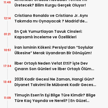
11:46
Üretecek? Bilim Kurgu Gerçek Oluyor!
Cristiano Ronaldo ve Cristiano Jr. Aynı
12:14
Takımda mı Oynayacak ? Madrid’de
Tarihi “Baba-Oğul” Dönemimi Başlıyor ?
En Çok Yumurtlayan Tavuk Cinsleri:
01:21
Kapsamlı İnceleme ve Özellikleri
İran İsminin Kökeni: Persiya’dan “Soylular
10:51
Ülkesine” Merak Uyandıran Bir Dönüşüm!
İlber Ortaylı Neden Vefat Etti? İşte Dev
17:34
Çınarın Son Günleri ve İlber Ortaylı Ölüm
Sebebi
2026 Kadir Gecesi Ne Zaman, Hangi Gün?
13:48
Diyanet Takvimi ile Mübarek Kadir Gecesi
Tarihi
Timuçin Esen’in Eşi Bilge Türe Kimdir? Bilge
11:09
Türe Kaç Yaşında ve Nereli? | En Güzel
Bilge Türe Fotoğrafları