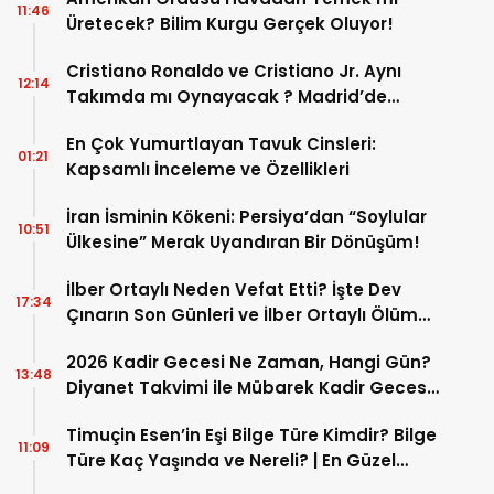
11:46
Üretecek? Bilim Kurgu Gerçek Oluyor!
Cristiano Ronaldo ve Cristiano Jr. Aynı
12:14
Takımda mı Oynayacak ? Madrid’de
Tarihi “Baba-Oğul” Dönemimi Başlıyor ?
En Çok Yumurtlayan Tavuk Cinsleri:
01:21
Kapsamlı İnceleme ve Özellikleri
İran İsminin Kökeni: Persiya’dan “Soylular
10:51
Ülkesine” Merak Uyandıran Bir Dönüşüm!
İlber Ortaylı Neden Vefat Etti? İşte Dev
17:34
Çınarın Son Günleri ve İlber Ortaylı Ölüm
Sebebi
2026 Kadir Gecesi Ne Zaman, Hangi Gün?
13:48
Diyanet Takvimi ile Mübarek Kadir Gecesi
Tarihi
Timuçin Esen’in Eşi Bilge Türe Kimdir? Bilge
11:09
Türe Kaç Yaşında ve Nereli? | En Güzel
Bilge Türe Fotoğrafları