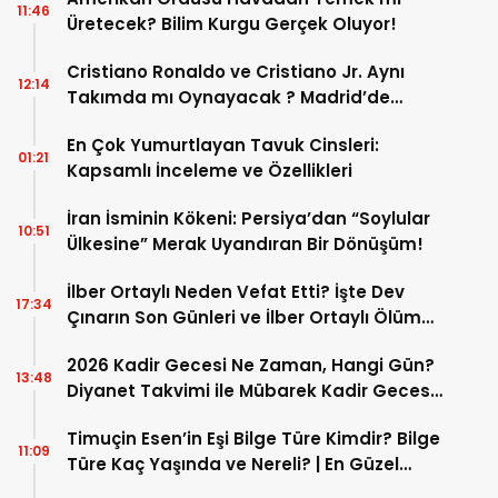
11:46
Üretecek? Bilim Kurgu Gerçek Oluyor!
Cristiano Ronaldo ve Cristiano Jr. Aynı
12:14
Takımda mı Oynayacak ? Madrid’de
Tarihi “Baba-Oğul” Dönemimi Başlıyor ?
En Çok Yumurtlayan Tavuk Cinsleri:
01:21
Kapsamlı İnceleme ve Özellikleri
İran İsminin Kökeni: Persiya’dan “Soylular
10:51
Ülkesine” Merak Uyandıran Bir Dönüşüm!
İlber Ortaylı Neden Vefat Etti? İşte Dev
17:34
Çınarın Son Günleri ve İlber Ortaylı Ölüm
Sebebi
2026 Kadir Gecesi Ne Zaman, Hangi Gün?
13:48
Diyanet Takvimi ile Mübarek Kadir Gecesi
Tarihi
Timuçin Esen’in Eşi Bilge Türe Kimdir? Bilge
11:09
Türe Kaç Yaşında ve Nereli? | En Güzel
Bilge Türe Fotoğrafları