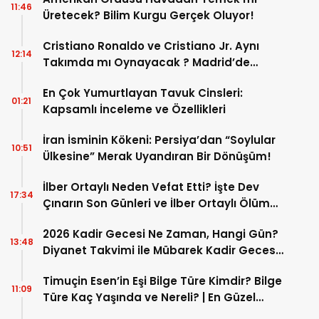
11:46
Üretecek? Bilim Kurgu Gerçek Oluyor!
Cristiano Ronaldo ve Cristiano Jr. Aynı
12:14
Takımda mı Oynayacak ? Madrid’de
Tarihi “Baba-Oğul” Dönemimi Başlıyor ?
En Çok Yumurtlayan Tavuk Cinsleri:
01:21
Kapsamlı İnceleme ve Özellikleri
İran İsminin Kökeni: Persiya’dan “Soylular
10:51
Ülkesine” Merak Uyandıran Bir Dönüşüm!
İlber Ortaylı Neden Vefat Etti? İşte Dev
17:34
Çınarın Son Günleri ve İlber Ortaylı Ölüm
Sebebi
2026 Kadir Gecesi Ne Zaman, Hangi Gün?
13:48
Diyanet Takvimi ile Mübarek Kadir Gecesi
Tarihi
Timuçin Esen’in Eşi Bilge Türe Kimdir? Bilge
11:09
Türe Kaç Yaşında ve Nereli? | En Güzel
Bilge Türe Fotoğrafları