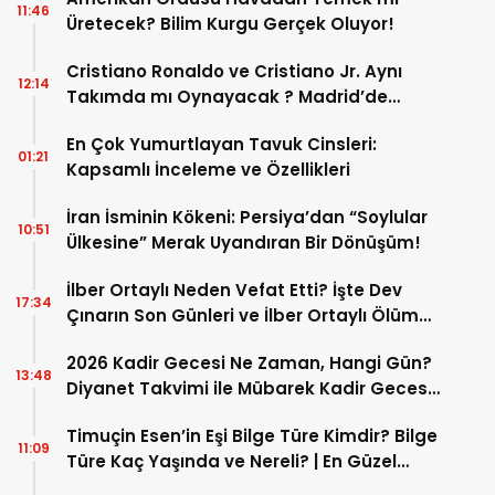
11:46
Üretecek? Bilim Kurgu Gerçek Oluyor!
Cristiano Ronaldo ve Cristiano Jr. Aynı
12:14
Takımda mı Oynayacak ? Madrid’de
Tarihi “Baba-Oğul” Dönemimi Başlıyor ?
En Çok Yumurtlayan Tavuk Cinsleri:
01:21
Kapsamlı İnceleme ve Özellikleri
İran İsminin Kökeni: Persiya’dan “Soylular
10:51
Ülkesine” Merak Uyandıran Bir Dönüşüm!
İlber Ortaylı Neden Vefat Etti? İşte Dev
17:34
Çınarın Son Günleri ve İlber Ortaylı Ölüm
Sebebi
2026 Kadir Gecesi Ne Zaman, Hangi Gün?
13:48
Diyanet Takvimi ile Mübarek Kadir Gecesi
Tarihi
Timuçin Esen’in Eşi Bilge Türe Kimdir? Bilge
11:09
Türe Kaç Yaşında ve Nereli? | En Güzel
Bilge Türe Fotoğrafları