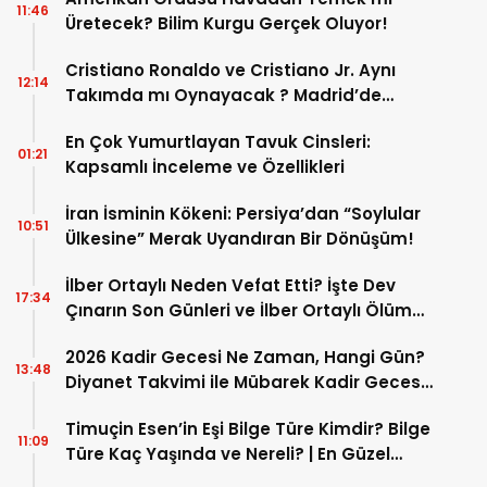
11:46
Üretecek? Bilim Kurgu Gerçek Oluyor!
Cristiano Ronaldo ve Cristiano Jr. Aynı
12:14
Takımda mı Oynayacak ? Madrid’de
Tarihi “Baba-Oğul” Dönemimi Başlıyor ?
En Çok Yumurtlayan Tavuk Cinsleri:
01:21
Kapsamlı İnceleme ve Özellikleri
İran İsminin Kökeni: Persiya’dan “Soylular
10:51
Ülkesine” Merak Uyandıran Bir Dönüşüm!
İlber Ortaylı Neden Vefat Etti? İşte Dev
17:34
Çınarın Son Günleri ve İlber Ortaylı Ölüm
Sebebi
2026 Kadir Gecesi Ne Zaman, Hangi Gün?
13:48
Diyanet Takvimi ile Mübarek Kadir Gecesi
Tarihi
Timuçin Esen’in Eşi Bilge Türe Kimdir? Bilge
11:09
Türe Kaç Yaşında ve Nereli? | En Güzel
Bilge Türe Fotoğrafları