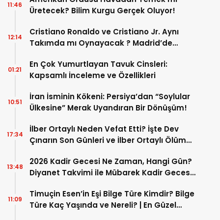
11:46
Üretecek? Bilim Kurgu Gerçek Oluyor!
Cristiano Ronaldo ve Cristiano Jr. Aynı
12:14
Takımda mı Oynayacak ? Madrid’de
Tarihi “Baba-Oğul” Dönemimi Başlıyor ?
En Çok Yumurtlayan Tavuk Cinsleri:
01:21
Kapsamlı İnceleme ve Özellikleri
İran İsminin Kökeni: Persiya’dan “Soylular
10:51
Ülkesine” Merak Uyandıran Bir Dönüşüm!
İlber Ortaylı Neden Vefat Etti? İşte Dev
17:34
Çınarın Son Günleri ve İlber Ortaylı Ölüm
Sebebi
2026 Kadir Gecesi Ne Zaman, Hangi Gün?
13:48
Diyanet Takvimi ile Mübarek Kadir Gecesi
Tarihi
Timuçin Esen’in Eşi Bilge Türe Kimdir? Bilge
11:09
Türe Kaç Yaşında ve Nereli? | En Güzel
Bilge Türe Fotoğrafları