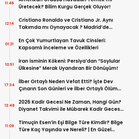
11:46
Üretecek? Bilim Kurgu Gerçek Oluyor!
Cristiano Ronaldo ve Cristiano Jr. Aynı
12:14
Takımda mı Oynayacak ? Madrid’de
Tarihi “Baba-Oğul” Dönemimi Başlıyor ?
En Çok Yumurtlayan Tavuk Cinsleri:
01:21
Kapsamlı İnceleme ve Özellikleri
İran İsminin Kökeni: Persiya’dan “Soylular
10:51
Ülkesine” Merak Uyandıran Bir Dönüşüm!
İlber Ortaylı Neden Vefat Etti? İşte Dev
17:34
Çınarın Son Günleri ve İlber Ortaylı Ölüm
Sebebi
2026 Kadir Gecesi Ne Zaman, Hangi Gün?
13:48
Diyanet Takvimi ile Mübarek Kadir Gecesi
Tarihi
Timuçin Esen’in Eşi Bilge Türe Kimdir? Bilge
11:09
Türe Kaç Yaşında ve Nereli? | En Güzel
Bilge Türe Fotoğrafları