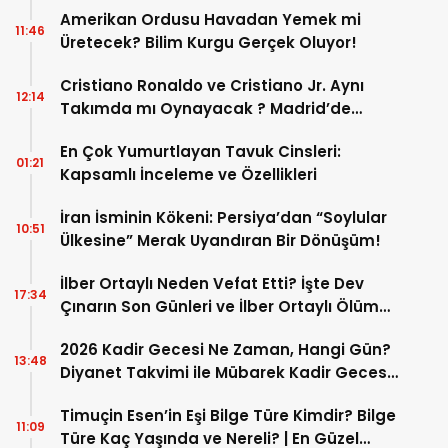
Amerikan Ordusu Havadan Yemek mi
11:46
Üretecek? Bilim Kurgu Gerçek Oluyor!
Cristiano Ronaldo ve Cristiano Jr. Aynı
12:14
Takımda mı Oynayacak ? Madrid’de
Tarihi “Baba-Oğul” Dönemimi Başlıyor ?
En Çok Yumurtlayan Tavuk Cinsleri:
01:21
Kapsamlı İnceleme ve Özellikleri
İran İsminin Kökeni: Persiya’dan “Soylular
10:51
Ülkesine” Merak Uyandıran Bir Dönüşüm!
İlber Ortaylı Neden Vefat Etti? İşte Dev
17:34
Çınarın Son Günleri ve İlber Ortaylı Ölüm
Sebebi
2026 Kadir Gecesi Ne Zaman, Hangi Gün?
13:48
Diyanet Takvimi ile Mübarek Kadir Gecesi
Tarihi
Timuçin Esen’in Eşi Bilge Türe Kimdir? Bilge
11:09
Türe Kaç Yaşında ve Nereli? | En Güzel