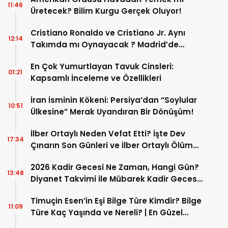
11:46
Üretecek? Bilim Kurgu Gerçek Oluyor!
Cristiano Ronaldo ve Cristiano Jr. Aynı
12:14
Takımda mı Oynayacak ? Madrid’de
Tarihi “Baba-Oğul” Dönemimi Başlıyor ?
En Çok Yumurtlayan Tavuk Cinsleri:
01:21
Kapsamlı İnceleme ve Özellikleri
İran İsminin Kökeni: Persiya’dan “Soylular
10:51
Ülkesine” Merak Uyandıran Bir Dönüşüm!
İlber Ortaylı Neden Vefat Etti? İşte Dev
17:34
Çınarın Son Günleri ve İlber Ortaylı Ölüm
Sebebi
2026 Kadir Gecesi Ne Zaman, Hangi Gün?
13:48
Diyanet Takvimi ile Mübarek Kadir Gecesi
Tarihi
Timuçin Esen’in Eşi Bilge Türe Kimdir? Bilge
11:09
Türe Kaç Yaşında ve Nereli? | En Güzel
Bilge Türe Fotoğrafları