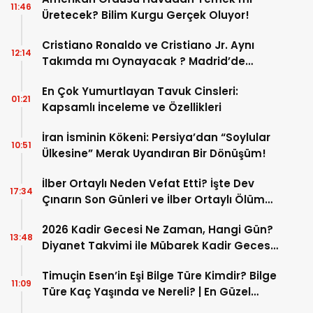
11:46
Üretecek? Bilim Kurgu Gerçek Oluyor!
Cristiano Ronaldo ve Cristiano Jr. Aynı
12:14
Takımda mı Oynayacak ? Madrid’de
Tarihi “Baba-Oğul” Dönemimi Başlıyor ?
En Çok Yumurtlayan Tavuk Cinsleri:
01:21
Kapsamlı İnceleme ve Özellikleri
İran İsminin Kökeni: Persiya’dan “Soylular
10:51
Ülkesine” Merak Uyandıran Bir Dönüşüm!
İlber Ortaylı Neden Vefat Etti? İşte Dev
17:34
Çınarın Son Günleri ve İlber Ortaylı Ölüm
Sebebi
2026 Kadir Gecesi Ne Zaman, Hangi Gün?
13:48
Diyanet Takvimi ile Mübarek Kadir Gecesi
Tarihi
Timuçin Esen’in Eşi Bilge Türe Kimdir? Bilge
11:09
Türe Kaç Yaşında ve Nereli? | En Güzel
Bilge Türe Fotoğrafları