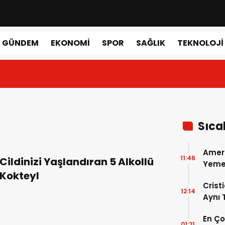
GÜNDEM
EKONOMI
SPOR
SAĞLIK
TEKNOLOJI
Sıca
Amer
11:46
Cildinizi Yaşlandıran 5 Alkollü
Yemek
Kokteyl
Gerçe
Crist
12:14
Aynı
Madri
En Ç
Dönem
01:21