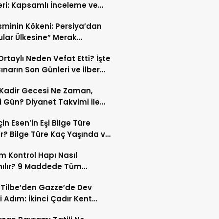
eri: Kapsamlı İnceleme ve
kleri
İsminin Kökeni: Persiya’dan
ular Ülkesine” Merak
ıran Bir Dönüşüm!
 Ortaylı Neden Vefat Etti? İşte
ınarın Son Günleri ve İlber
lı Ölüm Sebebi
Kadir Gecesi Ne Zaman,
 Gün? Diyanet Takvimi ile
ek Kadir Gecesi Tarihi
in Esen’in Eşi Bilge Türe
r? Bilge Türe Kaç Yaşında ve
i? | En Güzel Bilge Türe
 Kontrol Hapı Nasıl
rafları
nılır? 9 Maddede Tüm
lar
z Tilbe’den Gazze’de Dev
i Adım: İkinci Çadır Kent
du!