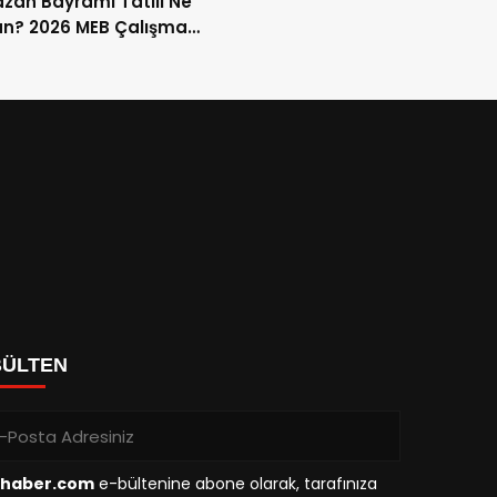
an Bayramı Tatili Ne
n? 2026 MEB Çalışma
mi ve 9 Günlük Tatil
ları
BÜLTEN
haber.com
e-bültenine abone olarak, tarafınıza