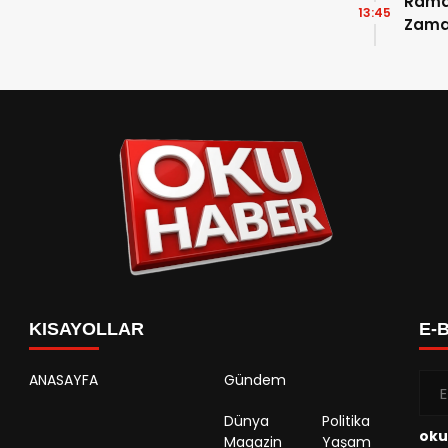
Ramaz
13:45
Zama
Takvi
Detay
KISAYOLLAR
E-
ANASAYFA
Gündem
Dünya
Politika
oku
Magazin
Yaşam