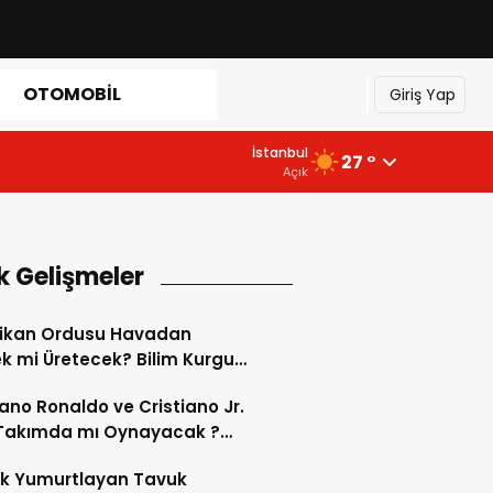
OTOMOBIL
Giriş Yap
İstanbul
27 °
Açık
k Gelişmeler
ikan Ordusu Havadan
 mi Üretecek? Bilim Kurgu
k Oluyor!
iano Ronaldo ve Cristiano Jr.
 Takımda mı Oynayacak ?
d’de Tarihi “Baba-Oğul”
ok Yumurtlayan Tavuk
imi Başlıyor ?