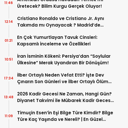
11:46
Üretecek? Bilim Kurgu Gerçek Oluyor!
Cristiano Ronaldo ve Cristiano Jr. Aynı
12:14
Takımda mı Oynayacak ? Madrid’de
Tarihi “Baba-Oğul” Dönemimi Başlıyor ?
En Çok Yumurtlayan Tavuk Cinsleri:
01:21
Kapsamlı İnceleme ve Özellikleri
İran İsminin Kökeni: Persiya’dan “Soylular
10:51
Ülkesine” Merak Uyandıran Bir Dönüşüm!
İlber Ortaylı Neden Vefat Etti? İşte Dev
17:34
Çınarın Son Günleri ve İlber Ortaylı Ölüm
Sebebi
2026 Kadir Gecesi Ne Zaman, Hangi Gün?
13:48
Diyanet Takvimi ile Mübarek Kadir Gecesi
Tarihi
Timuçin Esen’in Eşi Bilge Türe Kimdir? Bilge
11:09
Türe Kaç Yaşında ve Nereli? | En Güzel
Bilge Türe Fotoğrafları