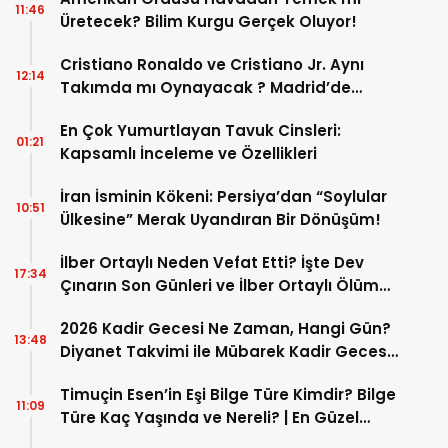
11:46
Üretecek? Bilim Kurgu Gerçek Oluyor!
Cristiano Ronaldo ve Cristiano Jr. Aynı
12:14
Takımda mı Oynayacak ? Madrid’de
Tarihi “Baba-Oğul” Dönemimi Başlıyor ?
En Çok Yumurtlayan Tavuk Cinsleri:
01:21
Kapsamlı İnceleme ve Özellikleri
İran İsminin Kökeni: Persiya’dan “Soylular
10:51
Ülkesine” Merak Uyandıran Bir Dönüşüm!
İlber Ortaylı Neden Vefat Etti? İşte Dev
17:34
Çınarın Son Günleri ve İlber Ortaylı Ölüm
Sebebi
2026 Kadir Gecesi Ne Zaman, Hangi Gün?
13:48
Diyanet Takvimi ile Mübarek Kadir Gecesi
Tarihi
Timuçin Esen’in Eşi Bilge Türe Kimdir? Bilge
11:09
Türe Kaç Yaşında ve Nereli? | En Güzel
Bilge Türe Fotoğrafları