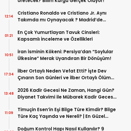
Üretecek? Bilim Kurgu Gerçek Oluyor!
Cristiano Ronaldo ve Cristiano Jr. Aynı
12:14
Takımda mı Oynayacak ? Madrid’de
Tarihi “Baba-Oğul” Dönemimi Başlıyor ?
En Çok Yumurtlayan Tavuk Cinsleri:
01:21
Kapsamlı İnceleme ve Özellikleri
İran İsminin Kökeni: Persiya’dan “Soylular
10:51
Ülkesine” Merak Uyandıran Bir Dönüşüm!
İlber Ortaylı Neden Vefat Etti? İşte Dev
17:34
Çınarın Son Günleri ve İlber Ortaylı Ölüm
Sebebi
2026 Kadir Gecesi Ne Zaman, Hangi Gün?
13:48
Diyanet Takvimi ile Mübarek Kadir Gecesi
Tarihi
Timuçin Esen’in Eşi Bilge Türe Kimdir? Bilge
11:09
Türe Kaç Yaşında ve Nereli? | En Güzel
Bilge Türe Fotoğrafları
Doğum Kontrol Hapı Nasıl Kullanılır? 9