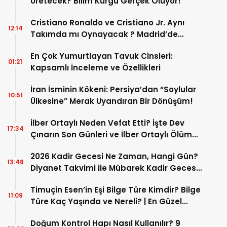
Üretecek? Bilim Kurgu Gerçek Oluyor!
Cristiano Ronaldo ve Cristiano Jr. Aynı
12:14
Takımda mı Oynayacak ? Madrid’de
Tarihi “Baba-Oğul” Dönemimi Başlıyor ?
En Çok Yumurtlayan Tavuk Cinsleri:
01:21
Kapsamlı İnceleme ve Özellikleri
İran İsminin Kökeni: Persiya’dan “Soylular
10:51
Ülkesine” Merak Uyandıran Bir Dönüşüm!
İlber Ortaylı Neden Vefat Etti? İşte Dev
17:34
Çınarın Son Günleri ve İlber Ortaylı Ölüm
Sebebi
2026 Kadir Gecesi Ne Zaman, Hangi Gün?
13:48
Diyanet Takvimi ile Mübarek Kadir Gecesi
Tarihi
Timuçin Esen’in Eşi Bilge Türe Kimdir? Bilge
11:09
Türe Kaç Yaşında ve Nereli? | En Güzel
Bilge Türe Fotoğrafları
Doğum Kontrol Hapı Nasıl Kullanılır? 9