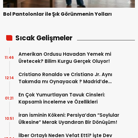
Bol Pantolonlar ile Şık Görünmenin Yolları
Sıcak Gelişmeler
Amerikan Ordusu Havadan Yemek mi
11:46
Üretecek? Bilim Kurgu Gerçek Oluyor!
Cristiano Ronaldo ve Cristiano Jr. Aynı
12:14
Takımda mı Oynayacak ? Madrid’de
Tarihi “Baba-Oğul” Dönemimi Başlıyor ?
En Çok Yumurtlayan Tavuk Cinsleri:
01:21
Kapsamlı İnceleme ve Özellikleri
İran İsminin Kökeni: Persiya’dan “Soylular
10:51
Ülkesine” Merak Uyandıran Bir Dönüşüm!
İlber Ortaylı Neden Vefat Etti? İşte Dev