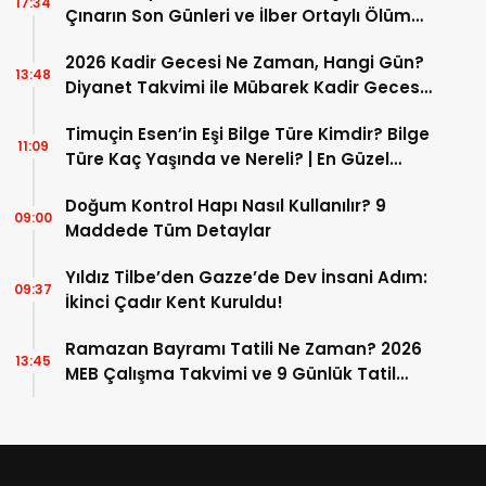
17:34
Çınarın Son Günleri ve İlber Ortaylı Ölüm
Sebebi
2026 Kadir Gecesi Ne Zaman, Hangi Gün?
13:48
Diyanet Takvimi ile Mübarek Kadir Gecesi
Tarihi
Timuçin Esen’in Eşi Bilge Türe Kimdir? Bilge
11:09
Türe Kaç Yaşında ve Nereli? | En Güzel
Bilge Türe Fotoğrafları
Doğum Kontrol Hapı Nasıl Kullanılır? 9
09:00
Maddede Tüm Detaylar
Yıldız Tilbe’den Gazze’de Dev İnsani Adım:
09:37
İkinci Çadır Kent Kuruldu!
Ramazan Bayramı Tatili Ne Zaman? 2026
13:45
MEB Çalışma Takvimi ve 9 Günlük Tatil
Detayları