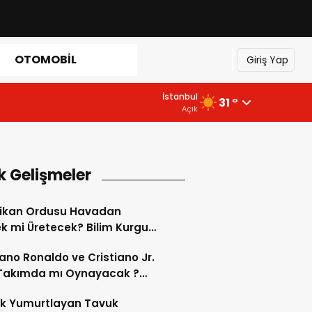
OTOMOBIL
Giriş Yap
İstanbul
31 °
Açık
k Gelişmeler
ikan Ordusu Havadan
 mi Üretecek? Bilim Kurgu
k Oluyor!
iano Ronaldo ve Cristiano Jr.
 Takımda mı Oynayacak ?
d’de Tarihi “Baba-Oğul”
ok Yumurtlayan Tavuk
imi Başlıyor ?