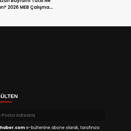
an Bayramı Tatili Ne
n? 2026 MEB Çalışma
mi ve 9 Günlük Tatil
ları
BÜLTEN
haber.com
e-bültenine abone olarak, tarafınıza