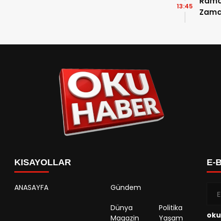
Ramaz
13:45
Zama
Takvi
Detay
KISAYOLLAR
E-
ANASAYFA
Gündem
Dünya
Politika
oku
Magazin
Yaşam