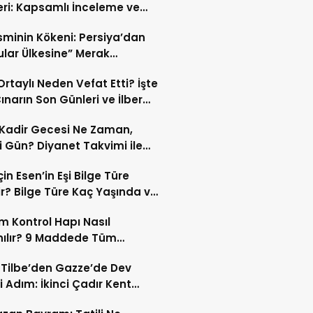
eri: Kapsamlı İnceleme ve
kleri
İsminin Kökeni: Persiya’dan
ular Ülkesine” Merak
ıran Bir Dönüşüm!
 Ortaylı Neden Vefat Etti? İşte
ınarın Son Günleri ve İlber
lı Ölüm Sebebi
Kadir Gecesi Ne Zaman,
 Gün? Diyanet Takvimi ile
ek Kadir Gecesi Tarihi
in Esen’in Eşi Bilge Türe
r? Bilge Türe Kaç Yaşında ve
i? | En Güzel Bilge Türe
 Kontrol Hapı Nasıl
rafları
nılır? 9 Maddede Tüm
lar
z Tilbe’den Gazze’de Dev
i Adım: İkinci Çadır Kent
du!