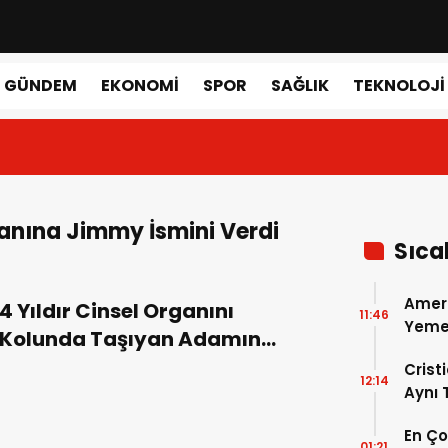
GÜNDEM
EKONOMI
SPOR
SAĞLIK
TEKNOLOJI
anına Jimmy İsmini Verdi
Sıca
Amer
4 Yıldır Cinsel Organını
11:46
Yemek
Kolunda Taşıyan Adamın
Gerçe
Şaşırtan Hikayesi
Crist
12:14
Aynı
Madri
En Ç
Dönem
01:21