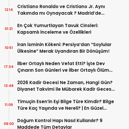
Cristiano Ronaldo ve Cristiano Jr. Aynı
12:14
Takımda mı Oynayacak ? Madrid’de
Tarihi “Baba-Oğul” Dönemimi Başlıyor ?
En Çok Yumurtlayan Tavuk Cinsleri:
01:21
Kapsamlı İnceleme ve Özellikleri
İran İsminin Kökeni: Persiya’dan “Soylular
10:51
Ülkesine” Merak Uyandıran Bir Dönüşüm!
İlber Ortaylı Neden Vefat Etti? İşte Dev
17:34
Çınarın Son Günleri ve İlber Ortaylı Ölüm
Sebebi
2026 Kadir Gecesi Ne Zaman, Hangi Gün?
13:48
Diyanet Takvimi ile Mübarek Kadir Gecesi
Tarihi
Timuçin Esen’in Eşi Bilge Türe Kimdir? Bilge
11:09
Türe Kaç Yaşında ve Nereli? | En Güzel
Bilge Türe Fotoğrafları
Doğum Kontrol Hapı Nasıl Kullanılır? 9
09:00
Maddede Tüm Detaylar