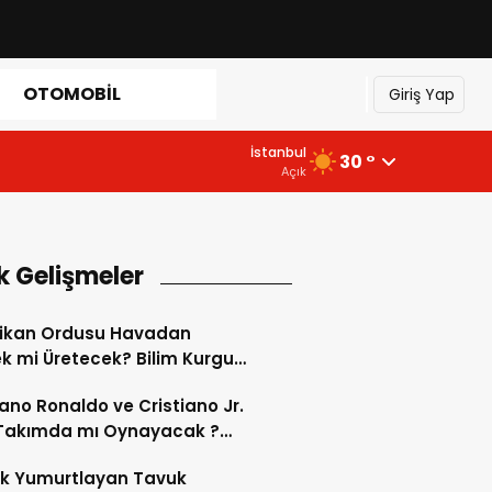
OTOMOBIL
Giriş Yap
İstanbul
30 °
Açık
k Gelişmeler
ikan Ordusu Havadan
 mi Üretecek? Bilim Kurgu
k Oluyor!
iano Ronaldo ve Cristiano Jr.
 Takımda mı Oynayacak ?
d’de Tarihi “Baba-Oğul”
ok Yumurtlayan Tavuk
imi Başlıyor ?