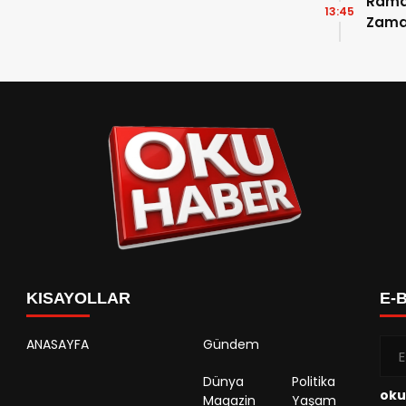
Ramaz
13:45
Zama
Takvi
Detay
KISAYOLLAR
E-
ANASAYFA
Gündem
Dünya
Politika
oku
Magazin
Yaşam