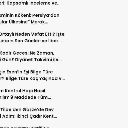
eri: Kapsamlı İnceleme ve
kleri
İsminin Kökeni: Persiya’dan
ular Ülkesine” Merak
ıran Bir Dönüşüm!
 Ortaylı Neden Vefat Etti? İşte
ınarın Son Günleri ve İlber
lı Ölüm Sebebi
Kadir Gecesi Ne Zaman,
 Gün? Diyanet Takvimi ile
ek Kadir Gecesi Tarihi
in Esen’in Eşi Bilge Türe
r? Bilge Türe Kaç Yaşında ve
i? | En Güzel Bilge Türe
 Kontrol Hapı Nasıl
rafları
nılır? 9 Maddede Tüm
lar
z Tilbe’den Gazze’de Dev
i Adım: İkinci Çadır Kent
du!