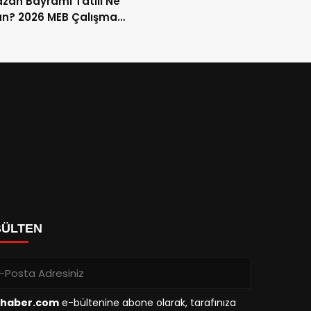
an Bayramı Tatili Ne
n? 2026 MEB Çalışma
mi ve 9 Günlük Tatil
ları
BÜLTEN
haber.com
e-bültenine abone olarak, tarafınıza