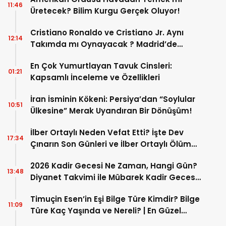
11:46
Üretecek? Bilim Kurgu Gerçek Oluyor!
Cristiano Ronaldo ve Cristiano Jr. Aynı
12:14
Takımda mı Oynayacak ? Madrid’de
Tarihi “Baba-Oğul” Dönemimi Başlıyor ?
En Çok Yumurtlayan Tavuk Cinsleri:
01:21
Kapsamlı İnceleme ve Özellikleri
İran İsminin Kökeni: Persiya’dan “Soylular
10:51
Ülkesine” Merak Uyandıran Bir Dönüşüm!
İlber Ortaylı Neden Vefat Etti? İşte Dev
17:34
Çınarın Son Günleri ve İlber Ortaylı Ölüm
Sebebi
2026 Kadir Gecesi Ne Zaman, Hangi Gün?
13:48
Diyanet Takvimi ile Mübarek Kadir Gecesi
Tarihi
Timuçin Esen’in Eşi Bilge Türe Kimdir? Bilge
11:09
Türe Kaç Yaşında ve Nereli? | En Güzel
Bilge Türe Fotoğrafları