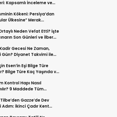
eri: Kapsamlı İnceleme ve
kleri
İsminin Kökeni: Persiya’dan
ular Ülkesine” Merak
ıran Bir Dönüşüm!
 Ortaylı Neden Vefat Etti? İşte
ınarın Son Günleri ve İlber
lı Ölüm Sebebi
Kadir Gecesi Ne Zaman,
 Gün? Diyanet Takvimi ile
ek Kadir Gecesi Tarihi
in Esen’in Eşi Bilge Türe
r? Bilge Türe Kaç Yaşında ve
i? | En Güzel Bilge Türe
 Kontrol Hapı Nasıl
rafları
nılır? 9 Maddede Tüm
lar
z Tilbe’den Gazze’de Dev
i Adım: İkinci Çadır Kent
du!