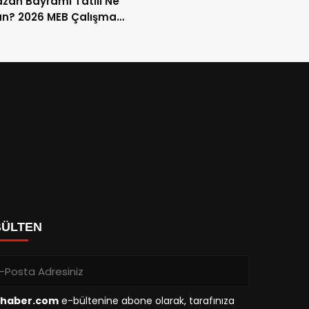
an Bayramı Tatili Ne
n? 2026 MEB Çalışma
mi ve 9 Günlük Tatil
ları
BÜLTEN
haber.com
e-bültenine abone olarak, tarafınıza