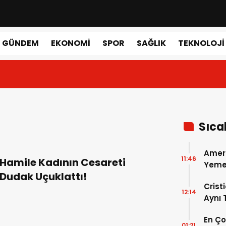
GÜNDEM
EKONOMI
SPOR
SAĞLIK
TEKNOLOJI
Sıca
Amer
11:46
Hamile Kadının Cesareti
Yemek
Dudak Uçuklattı!
Gerçe
Crist
12:14
Aynı
Madri
En Ç
Dönem
01:21