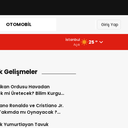
OTOMOBIL
Giriş Yap
İstanbul
25 °
Açık
k Gelişmeler
ikan Ordusu Havadan
 mi Üretecek? Bilim Kurgu
k Oluyor!
iano Ronaldo ve Cristiano Jr.
 Takımda mı Oynayacak ?
d’de Tarihi “Baba-Oğul”
ok Yumurtlayan Tavuk
imi Başlıyor ?