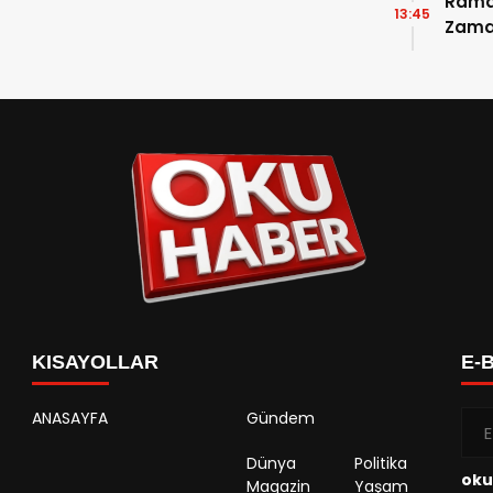
Ramaz
13:45
Zama
Takvi
Detay
KISAYOLLAR
E-
ANASAYFA
Gündem
Dünya
Politika
oku
Magazin
Yaşam