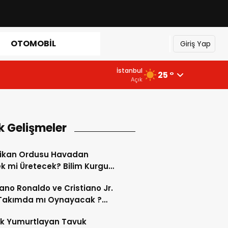
OTOMOBIL
Giriş Yap
İstanbul
25 °
Açık
k Gelişmeler
ikan Ordusu Havadan
 mi Üretecek? Bilim Kurgu
k Oluyor!
iano Ronaldo ve Cristiano Jr.
 Takımda mı Oynayacak ?
d’de Tarihi “Baba-Oğul”
ok Yumurtlayan Tavuk
imi Başlıyor ?