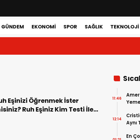
GÜNDEM
EKONOMI
SPOR
SAĞLIK
TEKNOLOJI
Sıca
Amer
11:46
uh Eşinizi Öğrenmek İster
Yemek
isiniz? Ruh Eşiniz Kim Testi İle
Gerçe
Crist
na Bir Adım Daha Yaklaşın!
12:14
Aynı
Madri
En Ç
Dönem
01:21