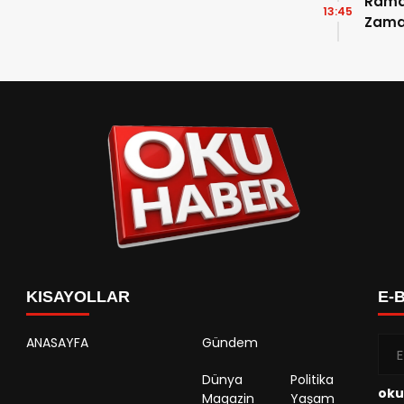
Ramaz
13:45
Zama
Takvi
Detay
KISAYOLLAR
E-
ANASAYFA
Gündem
Dünya
Politika
oku
Magazin
Yaşam