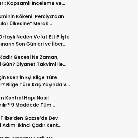
eri: Kapsamlı İnceleme ve
kleri
İsminin Kökeni: Persiya’dan
ular Ülkesine” Merak
ıran Bir Dönüşüm!
 Ortaylı Neden Vefat Etti? İşte
ınarın Son Günleri ve İlber
lı Ölüm Sebebi
Kadir Gecesi Ne Zaman,
 Gün? Diyanet Takvimi ile
ek Kadir Gecesi Tarihi
in Esen’in Eşi Bilge Türe
r? Bilge Türe Kaç Yaşında ve
i? | En Güzel Bilge Türe
 Kontrol Hapı Nasıl
rafları
nılır? 9 Maddede Tüm
lar
z Tilbe’den Gazze’de Dev
i Adım: İkinci Çadır Kent
du!