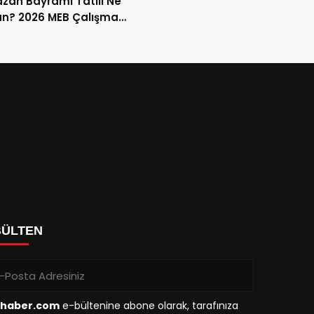
an Bayramı Tatili Ne
n? 2026 MEB Çalışma
mi ve 9 Günlük Tatil
ları
BÜLTEN
haber.com
e-bültenine abone olarak, tarafınıza