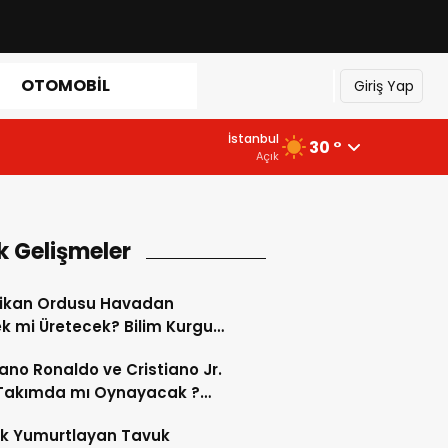
OTOMOBIL
Giriş Yap
İstanbul
30 °
Açık
k Gelişmeler
ikan Ordusu Havadan
 mi Üretecek? Bilim Kurgu
k Oluyor!
iano Ronaldo ve Cristiano Jr.
 Takımda mı Oynayacak ?
d’de Tarihi “Baba-Oğul”
ok Yumurtlayan Tavuk
imi Başlıyor ?