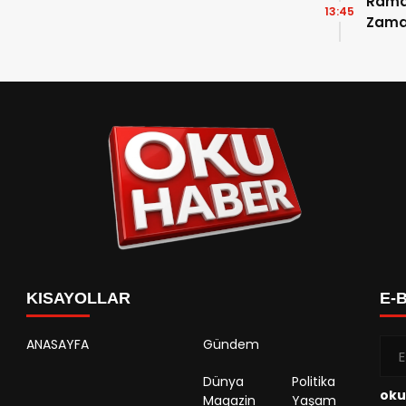
Ramaz
13:45
Zama
Takvi
Detay
KISAYOLLAR
E-
ANASAYFA
Gündem
Dünya
Politika
oku
Magazin
Yaşam