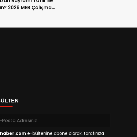
an Bayramı Tatili Ne
n? 2026 MEB Çalışma
mi ve 9 Günlük Tatil
ları
BÜLTEN
haber.com
e-bültenine abone olarak, tarafınıza