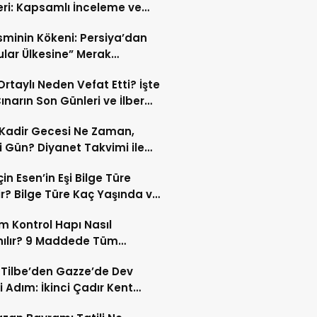
eri: Kapsamlı İnceleme ve
kleri
İsminin Kökeni: Persiya’dan
ular Ülkesine” Merak
ıran Bir Dönüşüm!
 Ortaylı Neden Vefat Etti? İşte
ınarın Son Günleri ve İlber
lı Ölüm Sebebi
Kadir Gecesi Ne Zaman,
 Gün? Diyanet Takvimi ile
ek Kadir Gecesi Tarihi
in Esen’in Eşi Bilge Türe
r? Bilge Türe Kaç Yaşında ve
i? | En Güzel Bilge Türe
 Kontrol Hapı Nasıl
rafları
nılır? 9 Maddede Tüm
lar
z Tilbe’den Gazze’de Dev
i Adım: İkinci Çadır Kent
du!