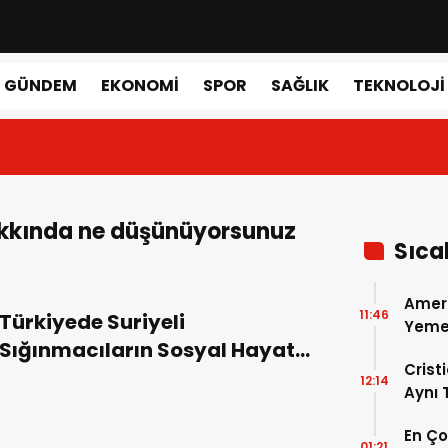
GÜNDEM
EKONOMI
SPOR
SAĞLIK
TEKNOLOJI
hakkında ne düşünüyorsunuz
Sıca
Amer
11:46
Türkiyede Suriyeli
Yemek
Sığınmacıların Sosyal Hayata
Gerçe
Crist
Etkileri
12:14
Aynı
Madri
En Ç
Dönem
01:21