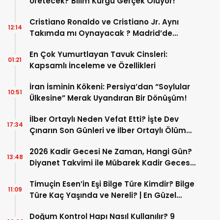
Üretecek? Bilim Kurgu Gerçek Oluyor!
Cristiano Ronaldo ve Cristiano Jr. Aynı
12:14
Takımda mı Oynayacak ? Madrid’de
Tarihi “Baba-Oğul” Dönemimi Başlıyor ?
En Çok Yumurtlayan Tavuk Cinsleri:
01:21
Kapsamlı İnceleme ve Özellikleri
İran İsminin Kökeni: Persiya’dan “Soylular
10:51
Ülkesine” Merak Uyandıran Bir Dönüşüm!
İlber Ortaylı Neden Vefat Etti? İşte Dev
17:34
Çınarın Son Günleri ve İlber Ortaylı Ölüm
Sebebi
2026 Kadir Gecesi Ne Zaman, Hangi Gün?
13:48
Diyanet Takvimi ile Mübarek Kadir Gecesi
Tarihi
Timuçin Esen’in Eşi Bilge Türe Kimdir? Bilge
11:09
Türe Kaç Yaşında ve Nereli? | En Güzel
Bilge Türe Fotoğrafları
Doğum Kontrol Hapı Nasıl Kullanılır? 9