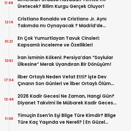
11:46
Üretecek? Bilim Kurgu Gerçek Oluyor!
Cristiano Ronaldo ve Cristiano Jr. Aynı
12:14
Takımda mı Oynayacak ? Madrid’de
Tarihi “Baba-Oğul” Dönemimi Başlıyor ?
En Çok Yumurtlayan Tavuk Cinsleri:
01:21
Kapsamlı İnceleme ve Özellikleri
İran İsminin Kökeni: Persiya’dan “Soylular
10:51
Ülkesine” Merak Uyandıran Bir Dönüşüm!
İlber Ortaylı Neden Vefat Etti? İşte Dev
17:34
Çınarın Son Günleri ve İlber Ortaylı Ölüm
Sebebi
2026 Kadir Gecesi Ne Zaman, Hangi Gün?
13:48
Diyanet Takvimi ile Mübarek Kadir Gecesi
Tarihi
Timuçin Esen’in Eşi Bilge Türe Kimdir? Bilge
11:09
Türe Kaç Yaşında ve Nereli? | En Güzel
Bilge Türe Fotoğrafları