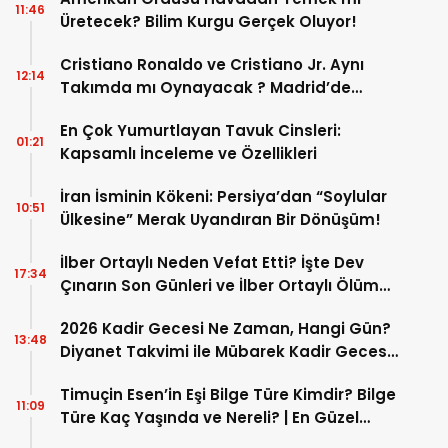
11:46
Üretecek? Bilim Kurgu Gerçek Oluyor!
Cristiano Ronaldo ve Cristiano Jr. Aynı
12:14
Takımda mı Oynayacak ? Madrid’de
Tarihi “Baba-Oğul” Dönemimi Başlıyor ?
En Çok Yumurtlayan Tavuk Cinsleri:
01:21
Kapsamlı İnceleme ve Özellikleri
İran İsminin Kökeni: Persiya’dan “Soylular
10:51
Ülkesine” Merak Uyandıran Bir Dönüşüm!
İlber Ortaylı Neden Vefat Etti? İşte Dev
17:34
Çınarın Son Günleri ve İlber Ortaylı Ölüm
Sebebi
2026 Kadir Gecesi Ne Zaman, Hangi Gün?
13:48
Diyanet Takvimi ile Mübarek Kadir Gecesi
Tarihi
Timuçin Esen’in Eşi Bilge Türe Kimdir? Bilge
11:09
Türe Kaç Yaşında ve Nereli? | En Güzel
Bilge Türe Fotoğrafları