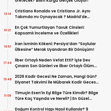
Üretecek? Bilim Kurgu Gerçek Oluyor!
Cristiano Ronaldo ve Cristiano Jr. Aynı
12:14
Takımda mı Oynayacak ? Madrid’de
Tarihi “Baba-Oğul” Dönemimi Başlıyor ?
En Çok Yumurtlayan Tavuk Cinsleri:
01:21
Kapsamlı İnceleme ve Özellikleri
İran İsminin Kökeni: Persiya’dan “Soylular
10:51
Ülkesine” Merak Uyandıran Bir Dönüşüm!
İlber Ortaylı Neden Vefat Etti? İşte Dev
17:34
Çınarın Son Günleri ve İlber Ortaylı Ölüm
Sebebi
2026 Kadir Gecesi Ne Zaman, Hangi Gün?
13:48
Diyanet Takvimi ile Mübarek Kadir Gecesi
Tarihi
Timuçin Esen’in Eşi Bilge Türe Kimdir? Bilge
11:09
Türe Kaç Yaşında ve Nereli? | En Güzel
Bilge Türe Fotoğrafları
Doğum Kontrol Hapı Nasıl Kullanılır? 9