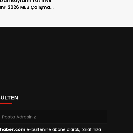
an Bayramı Tatili Ne
n? 2026 MEB Çalışma
mi ve 9 Günlük Tatil
ları
BÜLTEN
haber.com
e-bültenine abone olarak, tarafınıza