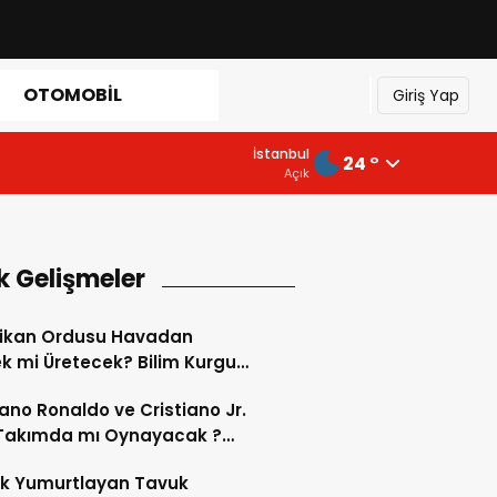
OTOMOBIL
Giriş Yap
İstanbul
24 °
Açık
k Gelişmeler
ikan Ordusu Havadan
 mi Üretecek? Bilim Kurgu
k Oluyor!
iano Ronaldo ve Cristiano Jr.
 Takımda mı Oynayacak ?
d’de Tarihi “Baba-Oğul”
ok Yumurtlayan Tavuk
imi Başlıyor ?