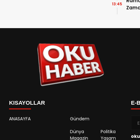
Ramaz
13:45
Zama
Takvi
Detay
KISAYOLLAR
E-
ANASAYFA
Gündem
Dünya
Politika
oku
Magazin
Yaşam