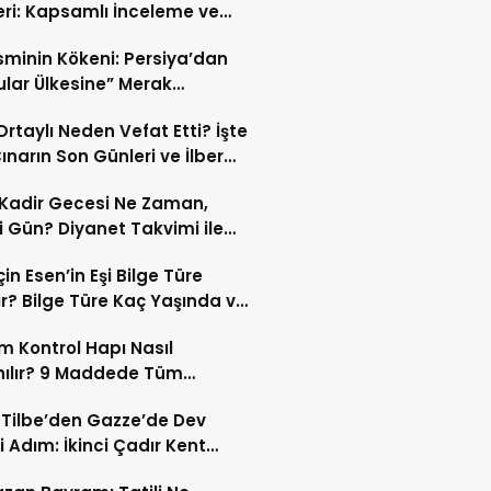
eri: Kapsamlı İnceleme ve
kleri
İsminin Kökeni: Persiya’dan
ular Ülkesine” Merak
ıran Bir Dönüşüm!
 Ortaylı Neden Vefat Etti? İşte
ınarın Son Günleri ve İlber
lı Ölüm Sebebi
Kadir Gecesi Ne Zaman,
 Gün? Diyanet Takvimi ile
ek Kadir Gecesi Tarihi
in Esen’in Eşi Bilge Türe
r? Bilge Türe Kaç Yaşında ve
i? | En Güzel Bilge Türe
 Kontrol Hapı Nasıl
rafları
nılır? 9 Maddede Tüm
lar
z Tilbe’den Gazze’de Dev
i Adım: İkinci Çadır Kent
du!