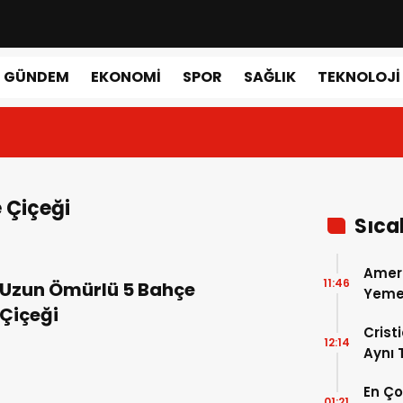
GÜNDEM
EKONOMI
SPOR
SAĞLIK
TEKNOLOJI
 Çiçeği
Sıca
Amer
11:46
Uzun Ömürlü 5 Bahçe
Yemek
Çiçeği
Gerçe
Crist
12:14
Aynı
Madri
En Ç
Dönem
01:21