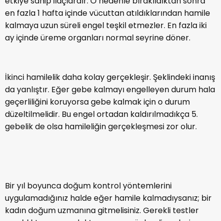
yanlış bir kanı vardır. Oysa bu ilaçlar sadece kısa süreli
etkiye sahip ilaçlardır. O nedenle bırakıldıktan sonra
en fazla 1 hafta içinde vücuttan atıldıklarından hamile
kalmaya uzun süreli engel teşkil etmezler. En fazla iki
ay içinde üreme organları normal seyrine döner.
İkinci hamilelik daha kolay gerçekleşir. Şeklindeki inanış
da yanlıştır. Eğer gebe kalmayı engelleyen durum hala
geçerliliğini koruyorsa gebe kalmak için o durum
düzeltilmelidir. Bu engel ortadan kaldırılmadıkça 5.
gebelik de olsa hamileliğin gerçekleşmesi zor olur.
Bir yıl boyunca doğum kontrol yöntemlerini
uygulamadığınız halde eğer hamile kalmadıysanız; bir