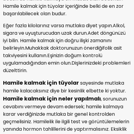
gevşemenizse neden olur. Doğal olarak gevşeyen
beden de hamile kalmaya en müsait olan bedendir.
Hamile kalmak için tüyolar içeriğinde belki de en zor
başarılabilecek olan budur.
Eğer fazla kilolarınız varsa mutlaka diyet yapın.Alkol,
sigara ve uyuşturucudan uzak durun.Adet döngünüzü
iyi bilin. Hamile kalmak için doğru ilişki zamanını
belirleyin.Muhakkak doktorunuzun önerdiğifolik asit
takviyesini kullanın.Eşinizin doğum kontrolü
uygulamadığından emin olun.Dişlerinizdeki problemleri
düzelttirin.
Hamile kalmak için tüyolar
sayesinde mutlaka
hamile kalacaksınız diye bir kesinlik elbette ki yoktur.
Hamile kalmak için neler yapılmalı
, sorunuzun
cevabını vermeye devam edersek; hamile kalmaya
karar verdiğinizde mutlaka bir genel kontrolden