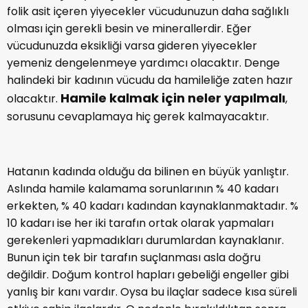
Bazı yiyeceklerin hamile kalmayı kolaylaştırdığı ile ilgili
olan inanış da yanlıştır. Çinko, magnezyum, demir ve
folik asit içeren yiyecekler vücudunuzun daha sağlıklı
olması için gerekli besin ve minerallerdir. Eğer
vücudunuzda eksikliği varsa gideren yiyecekler
yemeniz dengelenmeye yardımcı olacaktır. Denge
halindeki bir kadının vücudu da hamileliğe zaten hazır
Hamile kalmak için neler yapılmalı
olacaktır.
,
sorusunu cevaplamaya hiç gerek kalmayacaktır.
Hatanın kadında olduğu da bilinen en büyük yanlıştır.
Aslında hamile kalamama sorunlarının % 40 kadarı
erkekten, % 40 kadarı kadından kaynaklanmaktadır. %
10 kadarı ise her iki tarafın ortak olarak yapmaları
gerekenleri yapmadıkları durumlardan kaynaklanır.
Bunun için tek bir tarafın suçlanması asla doğru
değildir. Doğum kontrol hapları gebeliği engeller gibi