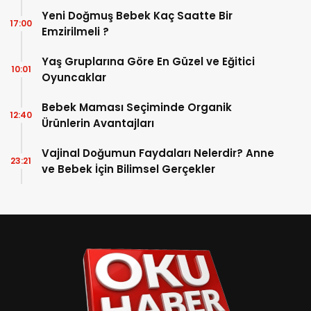
Bebeklerde Yastık Ne Zaman Kullanılır | 3
17:00
Aylık Bebeğin Başına Yastık Konur mu?
Yeni Doğmuş Bebek Kaç Saatte Bir
17:00
Emzirilmeli ?
Yaş Gruplarına Göre En Güzel ve Eğitici
10:01
Oyuncaklar
Bebek Maması Seçiminde Organik
12:40
Ürünlerin Avantajları
Vajinal Doğumun Faydaları Nelerdir? Anne
23:21
ve Bebek İçin Bilimsel Gerçekler