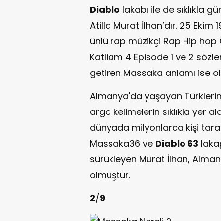
Diablo
lakabı ile de sıklıkla
Atilla Murat İlhan’dır. 25 Ekim
ünlü rap müzikçi Rap Hip hop G
Katliam 4 Episode 1 ve 2 sözle
getiren Massaka anlamı ise old
Almanya'da yaşayan Türklerin 
argo kelimelerin sıklıkla yer al
dünyada milyonlarca kişi tara
Massaka36 ve
Diablo 63
lakap
sürükleyen Murat İlhan, Alman
olmuştur.
2
/
9