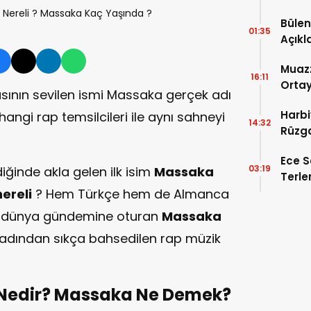
Bülen
01:35
Açıkl
Muazz
16:11
Ortay
ının sevilen ismi Massaka gerçek adı
Bede
Harbi
angi rap temsilcileri ile aynı sahneyi
14:32
Rüzga
Düny
Ece S
03:19
ğinde akla gelen ilk isim
Massaka
Terle
ereli
? Hem Türkçe hem de Almanca
ile dünya gündemine oturan
Massaka
n adından sıkça bahsedilen rap müzik
Nedir? Massaka Ne Demek?