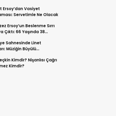
t Ersoy’dan Vasiyet
aması: Servetimle Ne Olacak
ez Ersoy’un Beslenme Sırrı
a Çıktı: 66 Yaşında 38
n Olmanın Formülü!
ye Sahnesinde Linet
rı: Müziğin Büyülü
asında Unutulmaz Bir Gece
eçkin Kimdir? Nişanlısı Çağrı
mez Kimdir?