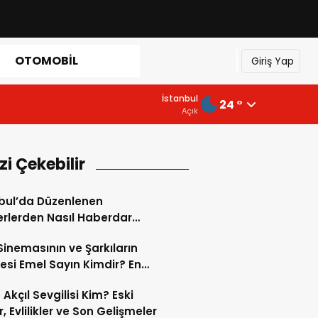
OTOMOBIL
Giriş Yap
İstanbul
24 °
Açık
izi Çekebilir
bul’da Düzenlenen
rlerden Nasıl Haberdar
iriz?
Sinemasının ve Şarkıların
çesi Emel Sayın Kimdir? En
 Emel Sayın Filmleri ve
 Akçıl Sevgilisi Kim? Eski
arı!
r, Evlilikler ve Son Gelişmeler