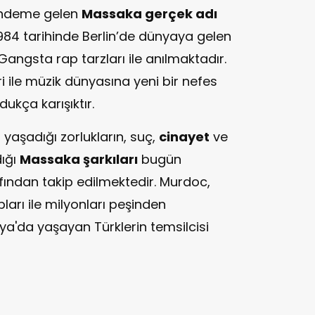
 gündeme gelen
Massaka gerçek adı
 1984 tarihinde Berlin’de dünyaya gelen
angsta rap tarzları ile anılmaktadır.
ri ile müzik dünyasına yeni bir nefes
ukça karışıktır.
yaşadığı zorlukların, suç,
cinayet
ve
dığı
Massaka şarkıları
bugün
fından takip edilmektedir. Murdoc,
ları ile milyonları peşinden
ya'da yaşayan Türklerin temsilcisi