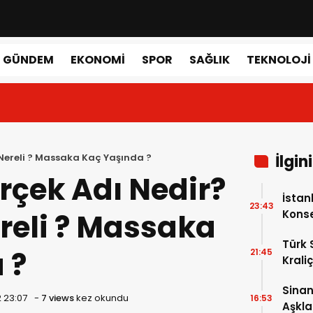
GÜNDEM
EKONOMI
SPOR
SAĞLIK
TEKNOLOJI
ereli ? Massaka Kaç Yaşında ?
İlgin
çek Adı Nedir?
İstan
23:43
eli ? Massaka
Konse
Olabil
Türk 
 ?
21:45
Krali
Güzel
Sinan
Şarkıl
 23:07
-
7 views
kez okundu
16:53
Aşkla