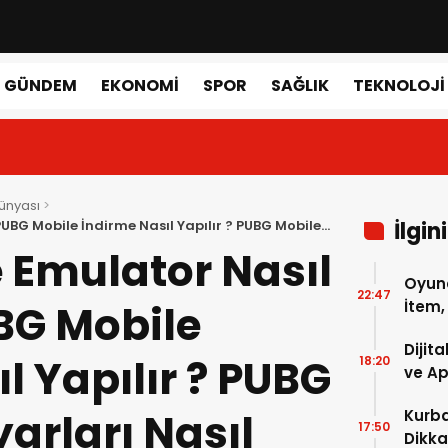
GÜNDEM
EKONOMI
SPOR
SAĞLIK
TEKNOLOJI
ünyası
 PUBG Mobile İndirme Nasıl Yapılır ? PUBG Mobile
İlgin
 Emulator Nasıl
Oyunc
22:47
UBG Mobile
İtem,
Nasıl 
Dijit
l Yapılır ? PUBG
18:20
ve A
arları Nasıl
Kurba
17:50
Dikka