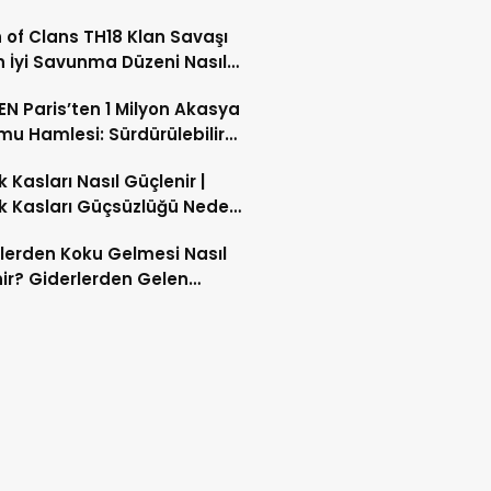
 of Clans TH18 Klan Savaşı
En İyi Savunma Düzeni Nasıl
ur?
N Paris’ten 1 Milyon Akasya
u Hamlesi: Sürdürülebilir
likte Yeni Dönem
 Kasları Nasıl Güçlenir |
 Kasları Güçsüzlüğü Neden
 Bacak Kaslarını Evde
lerden Koku Gelmesi Nasıl
ndirebilir miyim?
ir? Giderlerden Gelen
yu Giderme