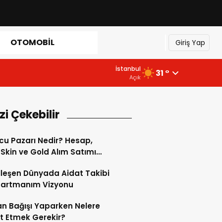
OTOMOBIL
Giriş Yap
İstanbul
31 °
Açık
izi Çekebilir
u Pazarı Nedir? Hesap,
 Skin ve Gold Alım Satımı
Yapılır?
alleşen Dünyada Aidat Takibi
partmanım Vizyonu
n Bağışı Yaparken Nelere
t Etmek Gerekir?