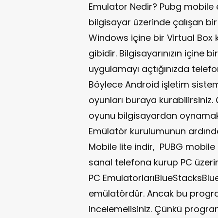
Emulator Nedir? Pubg mobile em
bilgisayar üzerinde çalışan bir 
Windows içine bir Virtual Box
gibidir. Bilgisayarınızın içine b
uygulamayı açtığınızda telefon 
Böylece Android işletim siste
oyunları buraya kurabilirsiniz.
oyunu bilgisayardan oynamak i
Emülatör kurulumunun ardında
Mobile lite indir, PUBG mobile 
sanal telefona kurup PC üzerin
PC EmulatorlarıBlueStacksBlu
emülatördür. Ancak bu progra
incelemelisiniz. Çünkü progr