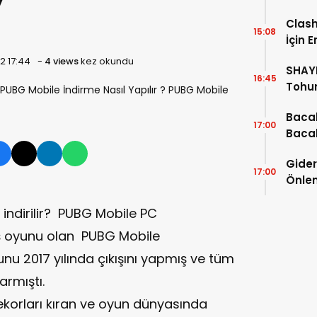
Clash
15:08
İçin 
Kurul
2 17:44
-
4 views
kez okundu
SHAYE
16:45
Tohum
Güzel
Bacak
17:00
Bacak
Olur?
Gider
Güçle
17:00
Önlen
Koku
 indirilir? PUBG Mobile PC
vaş oyunu olan PUBG Mobile
unu 2017 yılında çıkışını yapmış ve tüm
armıştı.
rekorları kıran ve oyun dünyasında