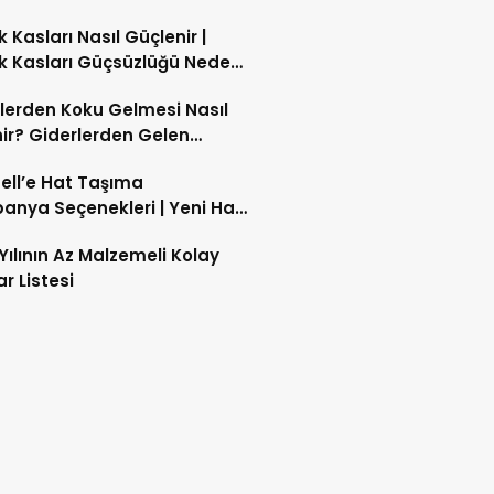
likte Yeni Dönem
 Kasları Nasıl Güçlenir |
 Kasları Güçsüzlüğü Neden
 Bacak Kaslarını Evde
lerden Koku Gelmesi Nasıl
ndirebilir miyim?
ir? Giderlerden Gelen
yu Giderme
ell’e Hat Taşıma
nya Seçenekleri | Yeni Hat
cell Kampanyaları
Yılının Az Malzemeli Kolay
ar Listesi