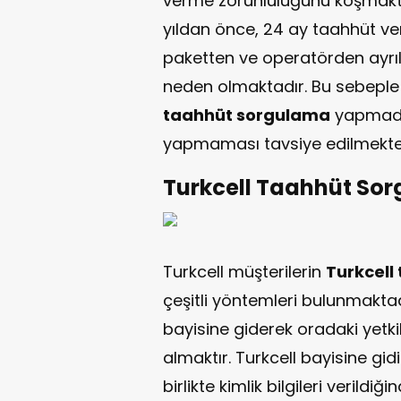
verme zorunluluğunu koşmaktadı
yıldan önce, 24 ay taahhüt ver
paketten ve operatörden ayr
neden olmaktadır. Bu sebeple 
taahhüt sorgulama
yapmadan 
yapmaması tavsiye edilmekte
Turkcell Taahhüt Sor
Turkcell müşterilerin
Turkcell
çeşitli yöntemleri bulunmaktadı
bayisine giderek oradaki yetki
almaktır. Turkcell bayisine gid
birlikte kimlik bilgileri verildiğ