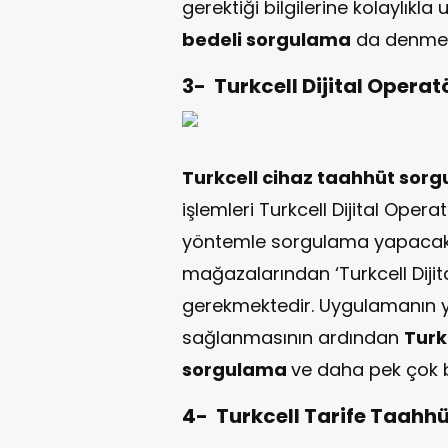
gerektiği bilgilerine kolaylıkl
bedeli sorgulama
da denmek
3- Turkcell Dijital Opera
Turkcell cihaz taahhüt sor
işlemleri Turkcell Dijital Oper
yöntemle sorgulama yapacak ol
mağazalarından ‘Turkcell Diji
gerekmektedir. Uygulamanın 
sağlanmasının ardından
Turk
sorgulama
ve daha pek çok bi
4- Turkcell Tarife Taah