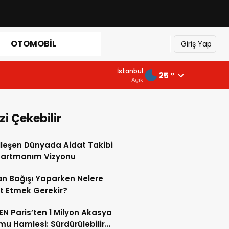
OTOMOBIL
Giriş Yap
İstanbul
25 °
Açık
izi Çekebilir
alleşen Dünyada Aidat Takibi
partmanım Vizyonu
n Bağışı Yaparken Nelere
t Etmek Gerekir?
N Paris’ten 1 Milyon Akasya
u Hamlesi: Sürdürülebilir