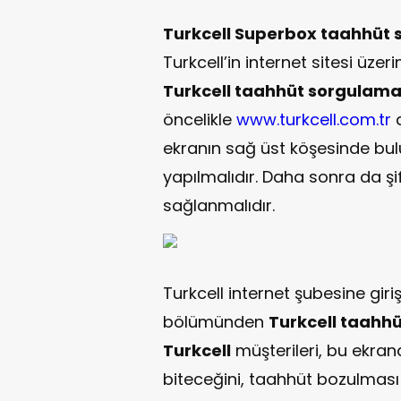
Turkcell Superbox taahhüt
Turkcell’in internet sitesi üze
Turkcell taahhüt sorgulam
öncelikle
www.turkcell.com.tr
a
ekranın sağ üst köşesinde bul
yapılmalıdır. Daha sonra da şifr
sağlanmalıdır.
Turkcell internet şubesine giriş
bölümünden
Turkcell taahh
Turkcell
müşterileri, bu ekran
biteceğini, taahhüt bozulması