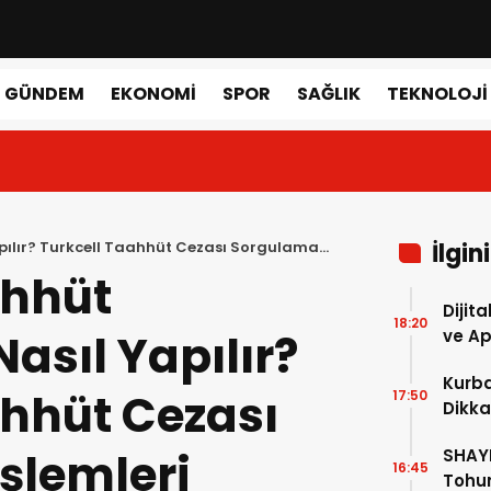
GÜNDEM
EKONOMI
SPOR
SAĞLIK
TEKNOLOJI
pılır? Turkcell Taahhüt Cezası Sorgulama
İlgin
ahhüt
Dijit
18:20
asıl Yapılır?
ve A
Kurba
ahhüt Cezası
17:50
Dikka
şlemleri
SHAYE
16:45
Tohum