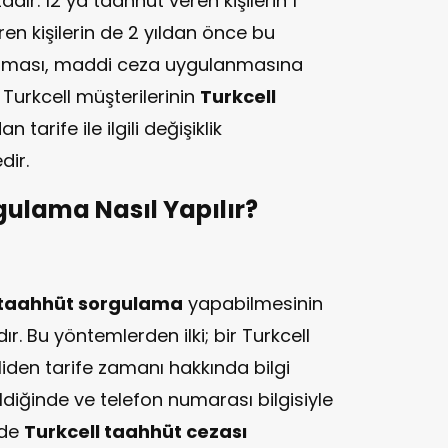
r. 12 ya taahhüt veren kişilerin 1
en kişilerin de 2 yıldan önce bu
ılması, maddi ceza uygulanmasına
Turkcell müşterilerinin
Turkcell
tarife ile ilgili değişiklik
dir.
gulama Nasıl Yapılır?
 taahhüt sorgulama
yapabilmesinin
r. Bu yöntemlerden ilki; bir Turkcell
liden tarife zamanı hakkında bilgi
ildiğinde ve telefon numarası bilgisiyle
inde
Turkcell taahhüt cezası