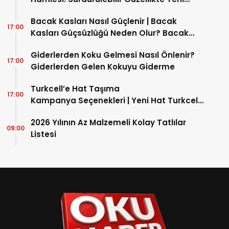
16:45
Hamlesi: Sürdürülebilir Güzellikte Yeni
Dönem
Bacak Kasları Nasıl Güçlenir | Bacak
17:00
Kasları Güçsüzlüğü Neden Olur? Bacak
Kaslarını Evde Güçlendirebilir miyim?
Giderlerden Koku Gelmesi Nasıl Önlenir?
17:00
Giderlerden Gelen Kokuyu Giderme
Turkcell’e Hat Taşıma
17:00
Kampanya Seçenekleri | Yeni Hat Turkcell
Kampanyaları
2026 Yılının Az Malzemeli Kolay Tatlılar
09:00
Listesi