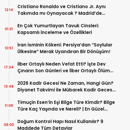
Cristiano Ronaldo ve Cristiano Jr. Aynı
12:14
Takımda mı Oynayacak ? Madrid’de
Tarihi “Baba-Oğul” Dönemimi Başlıyor ?
En Çok Yumurtlayan Tavuk Cinsleri:
01:21
Kapsamlı İnceleme ve Özellikleri
İran İsminin Kökeni: Persiya’dan “Soylular
10:51
Ülkesine” Merak Uyandıran Bir Dönüşüm!
İlber Ortaylı Neden Vefat Etti? İşte Dev
17:34
Çınarın Son Günleri ve İlber Ortaylı Ölüm
Sebebi
2026 Kadir Gecesi Ne Zaman, Hangi Gün?
13:48
Diyanet Takvimi ile Mübarek Kadir Gecesi
Tarihi
Timuçin Esen’in Eşi Bilge Türe Kimdir? Bilge
11:09
Türe Kaç Yaşında ve Nereli? | En Güzel
Bilge Türe Fotoğrafları
Doğum Kontrol Hapı Nasıl Kullanılır? 9
09:00
Maddede Tüm Detaylar