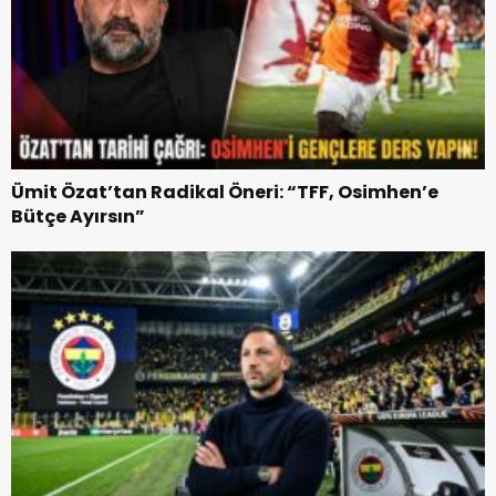
Ümit Özat’tan Radikal Öneri: “TFF, Osimhen’e
Bütçe Ayırsın”