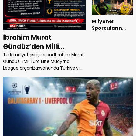
Serinin Sonu
“Baba-Oğul” 
Ronaldo 41 yaşına...
Başlıyor ?
Milyoner
Sporcuların
Boşanma
İbrahim Murat
Oyunları:
Gündüz’den Milli
Achraf Hakimi
Sporcu Melis Nazlıcan
ve Luka Dončić
Türk milliyetçisi iş insanı İbrahim Murat
Boşanma
Gündüz, EMF Euro Elite Muaythai
Talun’a Destek:
Davalarında
League organizasyonunda Türkiye’yi
“Türk’ün Yumruğu
“Anne Kalkanı
temsil edecek milli sporcu Melis
Stratejisi”
Ringde Konuşacak”
Nazlıcan...