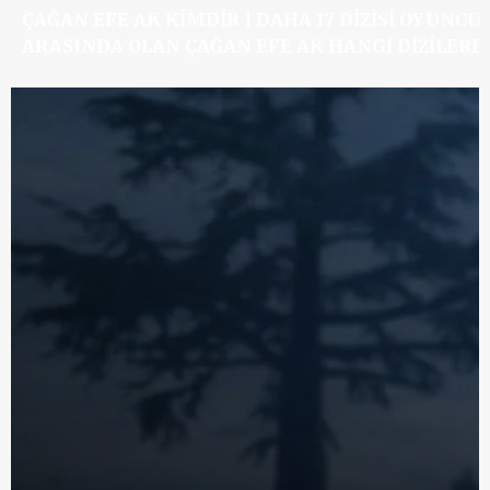
ÇAĞAN EFE AK KIMDIR | DAHA 17 DIZISI OYUNCU
ARASINDA OLAN ÇAĞAN EFE AK HANGI DIZILERD
OYNADI?