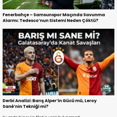
Fenerbahçe – Samsunspor Maçında Savunma
Alarmı: Tedesco’nun Sistemi Neden Çöktü?
Derbi Analizi: Barış Alper’in Gücü mü, Leroy
Sané’nin Tekniği mi?