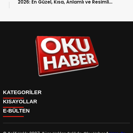
2026: En Güzel, Kısa, Anlamlı ve Resimli
Dünya Kadınlar Günü Kutlama Sözleri
KATEGORİLER
KISAYOLLAR
ANASAYFA
E-BÜLTEN
Gündem
ANASAYFA
Gündem
Dünya
Politika