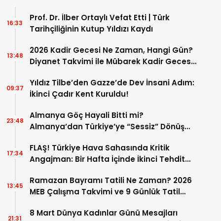
Prof. Dr. İlber Ortaylı Vefat Etti | Türk
16:33
Tarihçiliğinin Kutup Yıldızı Kaydı
2026 Kadir Gecesi Ne Zaman, Hangi Gün?
13:48
Diyanet Takvimi ile Mübarek Kadir Gecesi
Tarihi
Yıldız Tilbe’den Gazze’de Dev İnsani Adım:
09:37
İkinci Çadır Kent Kuruldu!
Almanya Göç Hayali Bitti mi?
23:48
Almanya’dan Türkiye’ye “Sessiz” Dönüş
Operasyonu
FLAŞ! Türkiye Hava Sahasında Kritik
17:34
Angajman: Bir Hafta İçinde İkinci Tehdit
Nasıl Bertaraf Edildi?
Ramazan Bayramı Tatili Ne Zaman? 2026
13:45
MEB Çalışma Takvimi ve 9 Günlük Tatil
Detayları
8 Mart Dünya Kadınlar Günü Mesajları
21:31