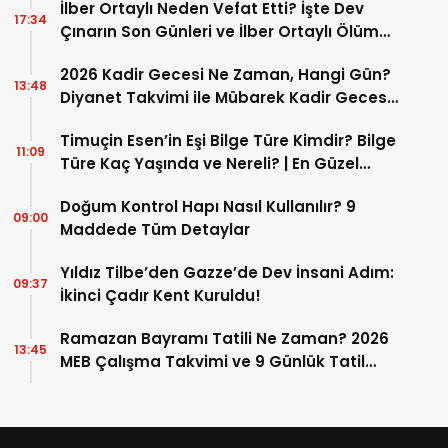
İlber Ortaylı Neden Vefat Etti? İşte Dev
17:34
Çınarın Son Günleri ve İlber Ortaylı Ölüm
Sebebi
2026 Kadir Gecesi Ne Zaman, Hangi Gün?
13:48
Diyanet Takvimi ile Mübarek Kadir Gecesi
Tarihi
Timuçin Esen’in Eşi Bilge Türe Kimdir? Bilge
11:09
Türe Kaç Yaşında ve Nereli? | En Güzel
Bilge Türe Fotoğrafları
Doğum Kontrol Hapı Nasıl Kullanılır? 9
09:00
Maddede Tüm Detaylar
Yıldız Tilbe’den Gazze’de Dev İnsani Adım:
09:37
İkinci Çadır Kent Kuruldu!
Ramazan Bayramı Tatili Ne Zaman? 2026
13:45
MEB Çalışma Takvimi ve 9 Günlük Tatil
Detayları