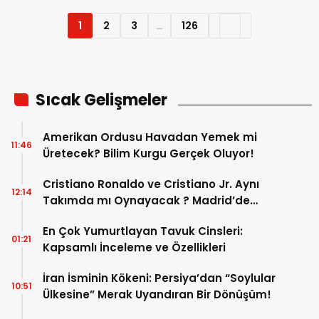
1
2
3
…
126
Sıcak Gelişmeler
Amerikan Ordusu Havadan Yemek mi
11:46
Üretecek? Bilim Kurgu Gerçek Oluyor!
Cristiano Ronaldo ve Cristiano Jr. Aynı
12:14
Takımda mı Oynayacak ? Madrid’de
Tarihi “Baba-Oğul” Dönemimi Başlıyor ?
En Çok Yumurtlayan Tavuk Cinsleri:
01:21
Kapsamlı İnceleme ve Özellikleri
İran İsminin Kökeni: Persiya’dan “Soylular
10:51
Ülkesine” Merak Uyandıran Bir Dönüşüm!