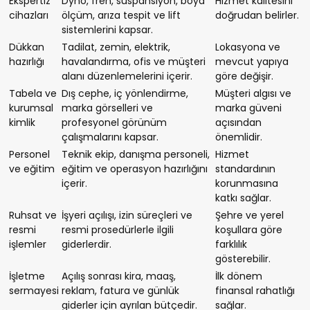
Ekspertiz
Dyno, fren, süspansiyon, boya
Hizmet kalitesini
cihazları
ölçüm, arıza tespit ve lift
doğrudan belirler.
sistemlerini kapsar.
Dükkan
Tadilat, zemin, elektrik,
Lokasyona ve
hazırlığı
havalandırma, ofis ve müşteri
mevcut yapıya
alanı düzenlemelerini içerir.
göre değişir.
Tabela ve
Dış cephe, iç yönlendirme,
Müşteri algısı ve
kurumsal
marka görselleri ve
marka güveni
kimlik
profesyonel görünüm
açısından
çalışmalarını kapsar.
önemlidir.
Personel
Teknik ekip, danışma personeli,
Hizmet
ve eğitim
eğitim ve operasyon hazırlığını
standardının
içerir.
korunmasına
katkı sağlar.
Ruhsat ve
İşyeri açılışı, izin süreçleri ve
Şehre ve yerel
resmi
resmi prosedürlerle ilgili
koşullara göre
işlemler
giderlerdir.
farklılık
gösterebilir.
İşletme
Açılış sonrası kira, maaş,
İlk dönem
sermayesi
reklam, fatura ve günlük
finansal rahatlığı
giderler için ayrılan bütçedir.
sağlar.