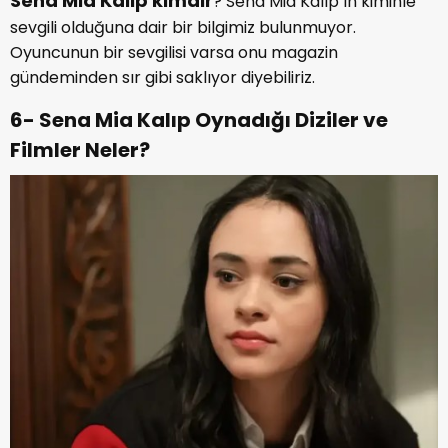
Sena Mia Kalıp kimdir
? Sena Mia Kalıp’ın kiminle
sevgili olduğuna dair bir bilgimiz bulunmuyor.
Oyuncunun bir sevgilisi varsa onu magazin
gündeminden sır gibi saklıyor diyebiliriz.
6- Sena Mia Kalıp Oynadığı Diziler ve
Filmler Neler?