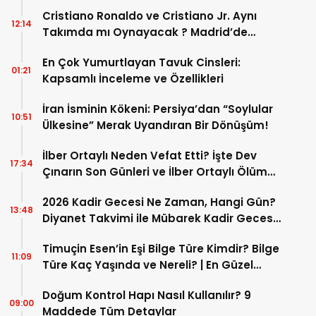
Cristiano Ronaldo ve Cristiano Jr. Aynı
12:14
Takımda mı Oynayacak ? Madrid’de
Tarihi “Baba-Oğul” Dönemimi Başlıyor ?
En Çok Yumurtlayan Tavuk Cinsleri:
01:21
Kapsamlı İnceleme ve Özellikleri
İran İsminin Kökeni: Persiya’dan “Soylular
10:51
Ülkesine” Merak Uyandıran Bir Dönüşüm!
İlber Ortaylı Neden Vefat Etti? İşte Dev
17:34
Çınarın Son Günleri ve İlber Ortaylı Ölüm
Sebebi
2026 Kadir Gecesi Ne Zaman, Hangi Gün?
13:48
Diyanet Takvimi ile Mübarek Kadir Gecesi
Tarihi
Timuçin Esen’in Eşi Bilge Türe Kimdir? Bilge
11:09
Türe Kaç Yaşında ve Nereli? | En Güzel
Bilge Türe Fotoğrafları
Doğum Kontrol Hapı Nasıl Kullanılır? 9
09:00
Maddede Tüm Detaylar