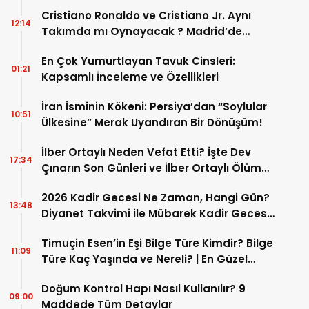
Cristiano Ronaldo ve Cristiano Jr. Aynı
12:14
Takımda mı Oynayacak ? Madrid’de
Tarihi “Baba-Oğul” Dönemimi Başlıyor ?
En Çok Yumurtlayan Tavuk Cinsleri:
01:21
Kapsamlı İnceleme ve Özellikleri
İran İsminin Kökeni: Persiya’dan “Soylular
10:51
Ülkesine” Merak Uyandıran Bir Dönüşüm!
İlber Ortaylı Neden Vefat Etti? İşte Dev
17:34
Çınarın Son Günleri ve İlber Ortaylı Ölüm
Sebebi
2026 Kadir Gecesi Ne Zaman, Hangi Gün?
13:48
Diyanet Takvimi ile Mübarek Kadir Gecesi
Tarihi
Timuçin Esen’in Eşi Bilge Türe Kimdir? Bilge
11:09
Türe Kaç Yaşında ve Nereli? | En Güzel
Bilge Türe Fotoğrafları
Doğum Kontrol Hapı Nasıl Kullanılır? 9
09:00
Maddede Tüm Detaylar