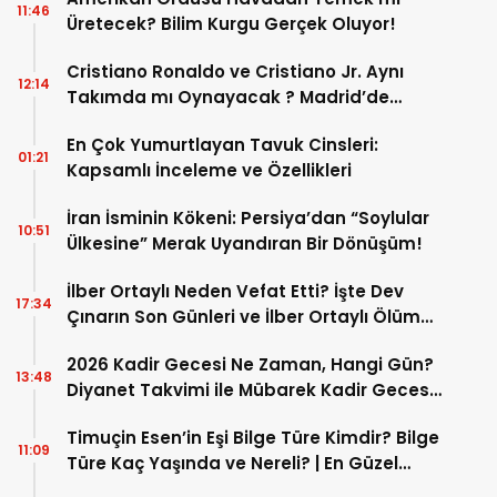
11:46
Üretecek? Bilim Kurgu Gerçek Oluyor!
Cristiano Ronaldo ve Cristiano Jr. Aynı
12:14
Takımda mı Oynayacak ? Madrid’de
Tarihi “Baba-Oğul” Dönemimi Başlıyor ?
En Çok Yumurtlayan Tavuk Cinsleri:
01:21
Kapsamlı İnceleme ve Özellikleri
İran İsminin Kökeni: Persiya’dan “Soylular
10:51
Ülkesine” Merak Uyandıran Bir Dönüşüm!
İlber Ortaylı Neden Vefat Etti? İşte Dev
17:34
Çınarın Son Günleri ve İlber Ortaylı Ölüm
Sebebi
2026 Kadir Gecesi Ne Zaman, Hangi Gün?
13:48
Diyanet Takvimi ile Mübarek Kadir Gecesi
Tarihi
Timuçin Esen’in Eşi Bilge Türe Kimdir? Bilge
11:09
Türe Kaç Yaşında ve Nereli? | En Güzel
Bilge Türe Fotoğrafları